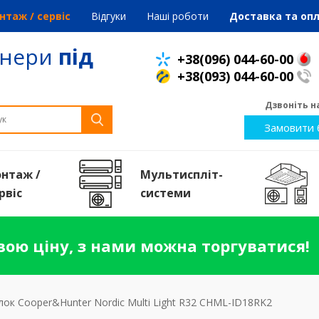
нтаж / сервіс
Відгуки
Наші роботи
Доставка та оп
онери
під
+38(096) 044-60-00
+38(093) 044-60-00
Дзвоніть на
Замовити 
нтаж /
Мультиспліт-
рвiс
системи
ою ціну, з нами можна торгуватися!
лок Cooper&Hunter Nordic Multi Light R32 CHML-ID18RK2