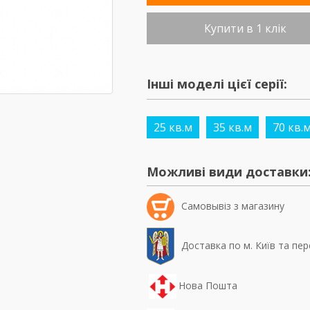
Купити в 1 клік
Інші моделі цієї серії:
25 кв.м
35 кв.м
70 кв.
Можливі види доставки
Самовывiз з магазину
Доставка по м. Київ та пер
Нова Пошта