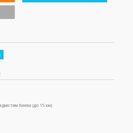
м
:
едмістям Киева (до 15 км)