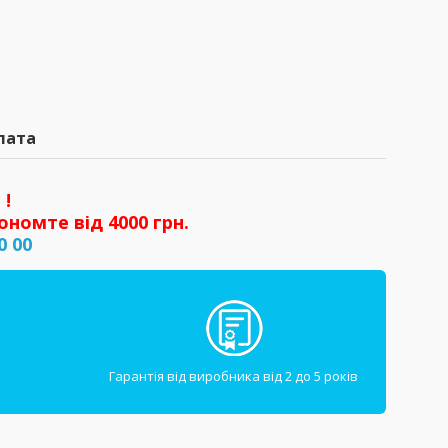
лата
 !
ономте від 4000 грн.
0 00
Гарантія від виробника від 2 до 5 років