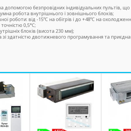
а допомогою безпровідних індивідуальних пультів, що п
шумна робота внутрішнього і зовнішнього блоків;
 роботи: від -15ºC на обігрів і до +48ºC на охолодженн
точністю 0,5°C;
трішніх блоків (висота 230 мм);
 зі здатністю двотижневого програмування та приєдна