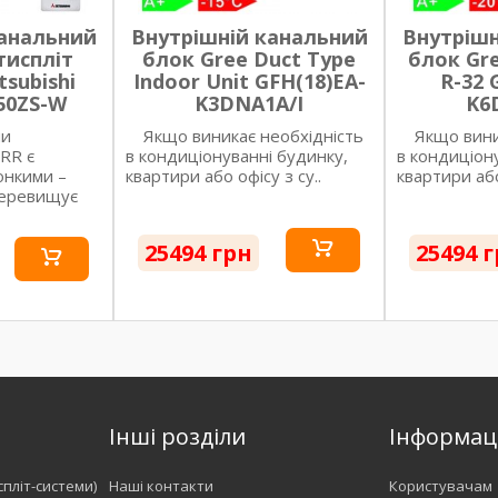
канальний
Внутрішній канальний
Внутрішн
тиспліт
блок Gree Duct Type
блок Gre
subishi
Indoor Unit GFH(18)EA-
R-32 
50ZS-W
K3DNA1A/I
K6
ми
Якщо виникає необхідність
Якщо виник
SRR є
в кондиціонуванні будинку,
в кондиціон
онкими –
квартири або офісу з су..
квартири або
перевищує
25494 грн
25494 
Інші розділи
Інформац
спліт-системи)
Наші контакти
Користувачам