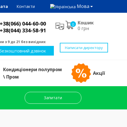
Мова
лата
Контакти
Кошик
+38(066) 044-60-00
0
0 грн
+38(044) 334-58-91
м з 9 до 21 без вихідних
Написати директору
безкоштовний дзвінок
Кондиціонери полупром
Акцїї
\ Пром
Запитати