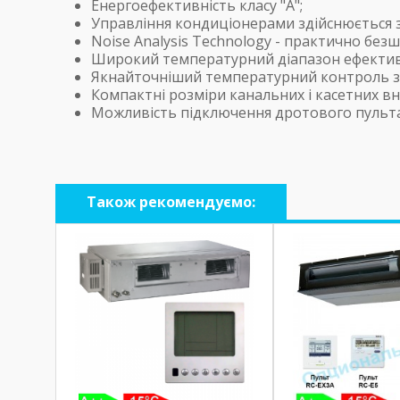
Енергоефективність класу "А";
Управління кондиціонерами здійснюється з
Noise Analysis Technology - практично без
Широкий температурний діапазон ефективної
Якнайточніший температурний контроль з 
Компактні розміри канальних і касетних вну
Можливість підключення дротового пульта
Також рекомендуємо: