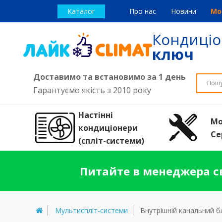
Каталог
Про нас
Новини
Мо
Кондиці
ключ
Доставимо та встановимо за 1 день
Гарантуємо якість з 2010 року
Настінні
Мо
кондиціонери
Се
(спліт-системи)
Питайте в менеджера св
Мультиспліт-системи
Внутрішній канальний б