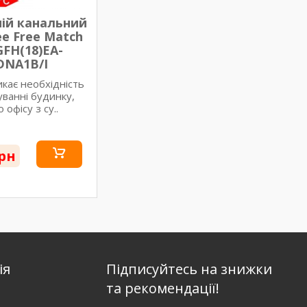
ій канальний
e Free Match
GFH(18)EA-
DNA1B/I
ає необхідність
уванні будинку,
 офісу з су..
грн
ія
Підписуйтесь на знижки
та рекомендації!