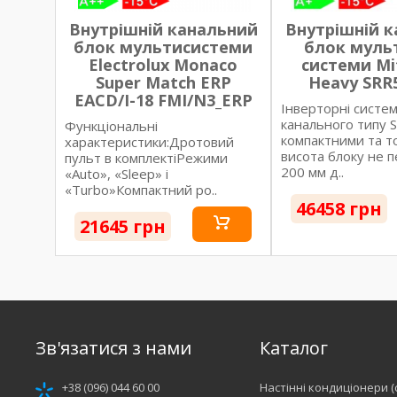
Внутрішній канальний
Внутрішній 
блок мультисистеми
блок муль
Electrolux Monaco
системи Mit
Super Match ERP
Heavy SRR
EACD/I-18 FMI/N3_ERP
Інверторні систе
канального типу 
Функціональні
компактними та т
характеристики:Дротовий
висота блоку не 
пульт в комплектіРежими
200 мм д..
«Auto», «Sleep» і
«Turbo»Компактний ро..
46458 грн
21645 грн
Зв'язатися з нами
Каталог
+38 (096) 044 60 00
Настінні кондиціонери (