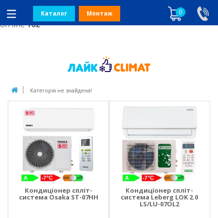
Notice
: Undefined index: description in
0
/home/likeclim/likeclimat.com.ua/storage/modificatio
Каталог
Монтаж
on line
162
Категорія не знайдена!
Кондиціонер спліт-
Кондиціонер спліт-
система Osaka ST-07HH
система Leberg LOK 2.0
LS/LU-07OL2