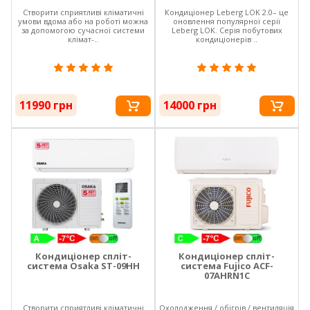
Створити сприятливі кліматичні
Кондиціонер Leberg LOK 2.0– це
умови вдома або на роботі можна
оновлення популярної серії
за допомогою сучасної системи
Leberg LOK. Серія побутових
клімат-..
кондиціонерів ..
11990 грн
14000 грн
Кондиціонер спліт-
Кондиціонер спліт-
система Osaka ST-09HH
система Fujico ACF-
07AHRN1C
Створити сприятливі кліматичні
Охолодження / обігрів / вентиляція