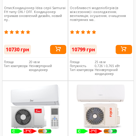
ОписКондиціонер Idea серії Samurai
Особливості моделіобігрів (в
FH типу ON / OFF. Кондиціонер
міжсезоння) і охолодження;
отримав оновлений дизайн, новий
вентиляція; осушення; очищення
пу..
повітряних ма..
10730 грн
10799 грн
Площа
20 кв.м
Площа
25 кв.м
Тип компресора
Неінверторний
Потужність
0,726 \ 0,765 кВт
кондиціонер
Тип компресора
Неінверторний
кондиціонер