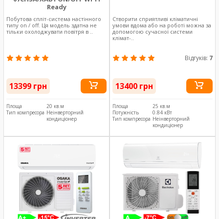
Ready
Побутова спліт-система настінного
Створити сприятливі кліматичні
типу on / off. Ця модель здатна не
умови вдома або на роботі можна за
тільки охолоджувати повітря в ..
допомогою сучасної системи
клімат-..
Відгуків:
7
13399 грн
13400 грн
Площа
20 кв.м
Площа
25 кв.м
Тип компресора
Неінверторний
Потужність
0.84 кВт
кондиціонер
Тип компресора
Неінверторний
кондиціонер