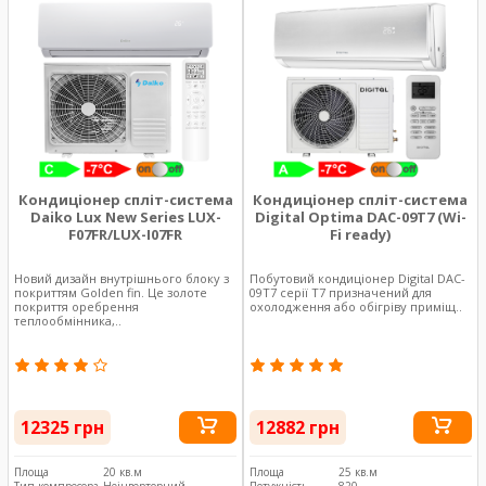
Кондиціонер спліт-система
Кондиціонер спліт-система
Daiko Lux New Series LUX-
Digital Optima DAC-09T7 (Wi-
F07FR/LUX-I07FR
Fi ready)
Новий дизайн внутрішнього блоку з
Побутовий кондиціонер Digital DAC-
покриттям Golden fin. Це золоте
09T7 серії T7 призначений для
покриття оребрення
охолодження або обігріву приміщ..
теплообмінника,..
12325 грн
12882 грн
Площа
20 кв.м
Площа
25 кв.м
Тип компресора
Неінверторний
Потужність
820