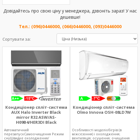
Довідайтесь про свою ціну у менеджера, дзвоніть зараз! У нас
дешевше!
Тел.: (096)0446000, (066)0446000, (093)0446000
Сортувати за:
Кондиціонер спліт-система
Кондиціонер спліт-система
AUX Halo Inverter Black
Olmo Innova OSH-08LD7W
mirror R32 ASW/AS-
H09B4/HER3DI Black
Автоматичний
Особливості моделіобігрів (в
перезапускСамоочищення Режим
міжсезоння) і охолодження;
снуШвидке охолодження/
вентиляція; осушення; очищення