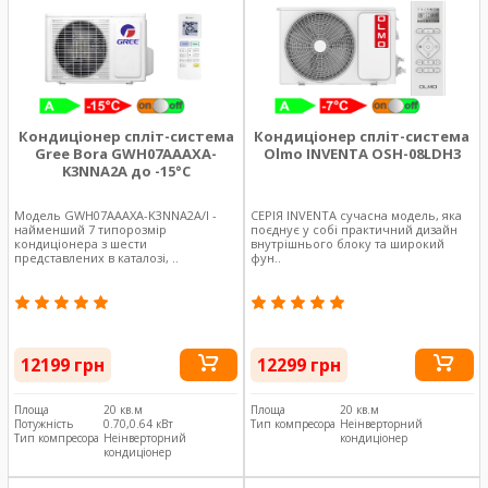
Кондиціонер спліт-система
Кондиціонер спліт-система
Gree Bora GWH07AAAXA-
Olmo INVENTA OSH-08LDH3
K3NNA2A до -15°C
Модель GWH07AAAXA-K3NNA2A/I -
СЕРІЯ INVENTA сучасна модель, яка
найменший 7 типорозмір
поєднує у собі практичний дизайн
кондиціонера з шести
внутрішнього блоку та широкий
представлених в каталозі, ..
фун..
12199 грн
12299 грн
Площа
20 кв.м
Площа
20 кв.м
Потужність
0.70,0.64 кВт
Тип компресора
Неінверторний
Тип компресора
Неінверторний
кондиціонер
кондиціонер