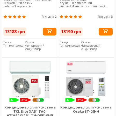
Економічний режим
осушення;прихований
роботиПіклуючись..
дисплей;Функція самоочистки;А..
Відгуків:
2
Відгуків:
3
13188 грн
13190 грн
Площа
25 кв.м
Площа
25 кв.м
Тип компресора
Неінверторний
Тип компресора
Неінверторний
кондиціонер
кондиціонер
Кондиціонер спліт-система
Кондиціонер спліт-система
TCL Elite XAB1 TAC-
Osaka ST-09HH
07CHSA/XAB1 ON/OFF WI-FI