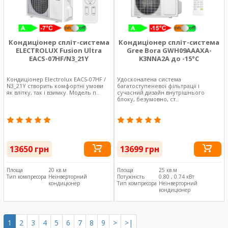
Кондиціонер спліт-система
Кондиціонер спліт-система
ELECTROLUX Fusion Ultra
Gree Bora GWH09AAAXA-
EACS-07HF/N3_21Y
K3NNA2A до -15°C
Кондиціонер Electrolux EACS-07HF /
Удосконалена система
N3_21Y створить комфортні умови
багатоступеневої фільтрації і
як влітку, так і взимку. Модель п..
сучасний дизайн внутрішнього
блоку, безумовно, ст..
13650 грн
13699 грн
Площа
20 кв.м
Площа
25 кв.м
Тип компресора
Неінверторний
Потужність
0.80 , 0.74 кВт
кондиціонер
Тип компресора
Неінверторний
кондиціонер
1
2
3
4
5
6
7
8
9
>
>|