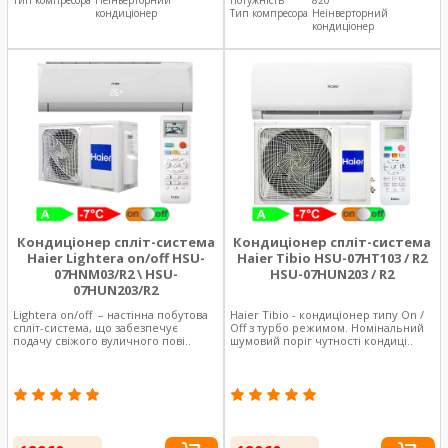
кондиціонер
Тип компресора
Неінверторний
кондиціонер
Кондиціонер спліт-система
Кондиціонер спліт-система
Haier Lightera оn/off HSU-
Haier Tibio HSU-07HT103 / R2
07HNM03/R2 \ HSU-
HSU-07HUN203 / R2
07HUN203/R2
Lightera оn/off – настінна побутова
Haier Tibio - кондиціонер типу On /
спліт-система, що забезпечує
Off з турбо режимом. Номінальний
подачу свіжого вуличного пові..
шумовий поріг чутності кондиці..