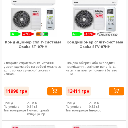
Кондиціонер спліт-система
Кондиціонер спліт-система
Osaka ST-07HH
Osaka STV-07HH
Створити сприятливі кліматичні
Швидко обігріти або охолодити
умови вдома або на роботі можна за
приміщення, змінити вологість,
допомогою сучасної системи
наситити повітря іонами і багато
клімат-..
іншо..
11990 грн
13411 грн
Площа
20 кв.м
Площа
20 кв.м
Потужність
0.64 кВт
Потужність
0,82 кВт
Тип компресора
Неінверторний
Тип компресора
Інвертор
кондиціонер