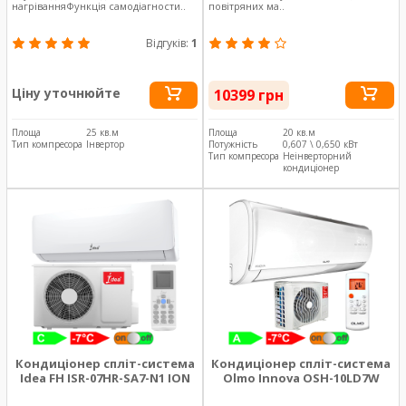
нагріванняФункція самодіагности..
повітряних ма..
Відгуків:
1
Ціну уточнюйте
10399 грн
Площа
25 кв.м
Площа
20 кв.м
Тип компресора
Інвертор
Потужність
0,607 \ 0,650 кВт
Тип компресора
Неінверторний
кондиціонер
Кондиціонер спліт-система
Кондиціонер спліт-система
Idea FH ISR-07HR-SA7-N1 ION
Olmo Innova OSH-10LD7W