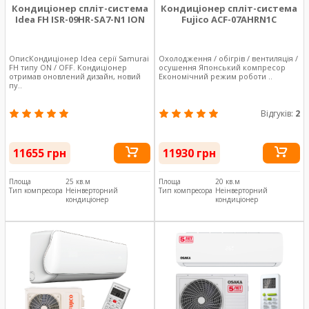
Кондиціонер спліт-система
Кондиціонер спліт-система
Idea FH ISR-09HR-SA7-N1 ION
Fujico ACF-07AHRN1C
ОписКондиціонер Idea серії Samurai
Охолодження / обігрів / вентиляція /
FH типу ON / OFF. Кондиціонер
осушення Японський компресор
отримав оновлений дизайн, новий
Економічний режим роботи ..
пу..
Відгуків:
2
11655 грн
11930 грн
Площа
25 кв.м
Площа
20 кв.м
Тип компресора
Неінверторний
Тип компресора
Неінверторний
кондиціонер
кондиціонер