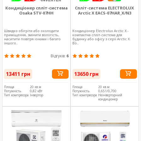
Кондиціонер спліт-система
Спліт-система ELECTROLUX
Osaka STV-07HH
Arctic X EACS-07HAR_X/N3
Швидко обігріти або охолодити
Кондиціонер Electrolux Arctic X -
приміщення, змінити вологість,
компактна спліт-система для
наситити повітря іонами і багато
будинку або офісу з серії Arctic X.
іншого..
Во..
Відгуків:
6
13411 грн
13650 грн
Площа
20 кв.м
Площа
20 кв.м
Потужність
0,82 кВт
Потужність
0,651/0,700
Тип компресора
Інвертор
Тип компресора
Неінверторний
кондиціонер