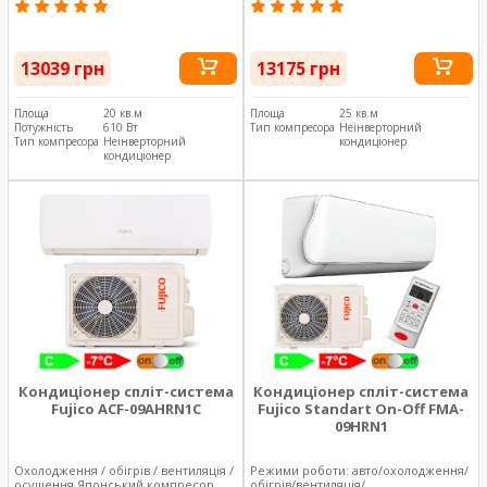
13039 грн
13175 грн
Площа
20 кв.м
Площа
25 кв.м
Потужність
610 Вт
Тип компресора
Неінверторний
Тип компресора
Неінверторний
кондиціонер
кондиціонер
Кондиціонер спліт-система
Кондиціонер спліт-система
Fujico ACF-09AHRN1C
Fujico Standart On-Off FMA-
09HRN1
Охолодження / обігрів / вентиляція /
Режими роботи: авто/охолодження/
осушення Японський компресор
обігрів/вентиляція/