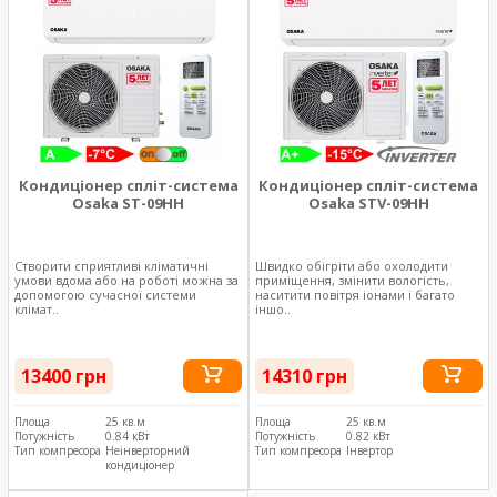
Кондиціонер спліт-система
Кондиціонер спліт-система
Osaka ST-09HH
Osaka STV-09HH
Створити сприятливі кліматичні
Швидко обігріти або охолодити
умови вдома або на роботі можна за
приміщення, змінити вологість,
допомогою сучасної системи
наситити повітря іонами і багато
клімат..
іншо..
13400 грн
14310 грн
Площа
25 кв.м
Площа
25 кв.м
Потужність
0.84 кВт
Потужність
0.82 кВт
Тип компресора
Неінверторний
Тип компресора
Інвертор
кондиціонер