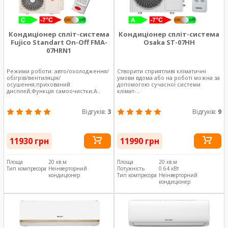
Кондиціонер спліт-система
Кондиціонер спліт-система
Fujico Standart On-Off FMA-
Osaka ST-07HH
07HRN1
Режими роботи: авто/охолодження/
Створити сприятливі кліматичні
обігрів/вентиляція/
умови вдома або на роботі можна за
осушення;прихований
допомогою сучасної системи
дисплей;Функція самоочистки;А..
клімат-..
Відгуків:
3
Відгуків:
9
11930 грн
11990 грн
Площа
20 кв.м
Площа
20 кв.м
Тип компресора
Неінверторний
Потужність
0.64 кВт
кондиціонер
Тип компресора
Неінверторний
кондиціонер