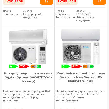
12960 грн
12960 грн
Площа
20 кв.м
Площа
20 кв.м
Тип компресора
Неінверторний
Потужність
0.58,0.65 кВт
кондиціонер
Тип компресора
Неінверторний
кондиціонер
Кондиціонер спліт-система
Кондиціонер спліт-система
Digital Optima DAC-07T7 (Wi-
Daiko Lux New Series LUX-
Fi ready)
F09FR/LUX-I09FR
Побутовий кондиціонер Digital DAC-
Новий дизайн внутрішнього блоку з
07T7 серії T7 призначений для
покриттям Golden fin. Це золоте
охолодження або обігріву
покриття оребрення
приміщень. ..
теплообмінника,..