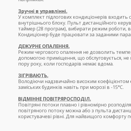
Зручні в управлінні.
У комплект підлогових кондиціонерів входить с
внутрішнього блоку. Пульт дистанційного кер
таймер (28 програм), вибирати режим роботи, 
Кондиціонер буде працювати за заданими парам
ДЕЖУРНЕ ОПАЛЕННЯ.
Режим чергового опалення не дозволить температ
допомогою приміщення, що обслуговується, не 
пору року, коли господарів немає вдома.
ЗІГРІВАЮТЬ.
Володіючи надзвичайно високим коефіцієнтом ен
заміських будинків навіть при морозі в -15°С.
ВІДМІННЕ ПОВІТРЯРОСПОДІЛ.
Повітряні потоки плавно і рівномірно розподі
повітряного потоку можна або з пульта дистанц
користувачеві рівні. Для найвищого комфорту 