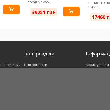
поєднує ком..
та нижню по
Нижні..
39251 грн
17460 
Інші розділи
Інформац
спліт-системи)
Наші контакти
Користувачам
Про нас
Угода з корис
.
Відгуки
Доставка і опл
ри
Новини
Гарантія
Монтаж та встановлення
Сертифікати
Демонтаж кондиціонерів
Наші роботи
Сервіс та чистка кондиціонерів