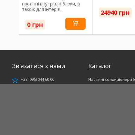
настінні внутрішні блоки, а
також для інтер'є..
24940 грн
0 грн
Зв'язатися з нами
Каталог
+38 (096) 044 60 00
Настінні кондиціонери (
+38 (066) 044 60 00
Мультиспліт-системи
+38 (093) 044 60 00
Кондиціонери полупром
likeclimat@gmail.com
Промислові кондиціоне
Каталог виробників
Мы тут
@likeclimat