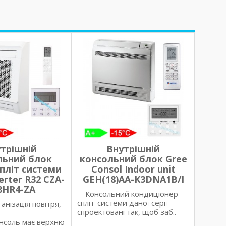
трішній
Внутрішній
льний блок
консольний блок Gree
пліт системи
Consol Indoor unit
erter R32 CZA-
GEH(18)AA-K3DNA1B/I
8HR4-ZA
Консольний кондиціонер -
спліт-системи даної серії
анізація повітря,
спроектовані так, щоб заб..
нсоль має верхню