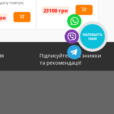
дачу повітря,
23100 грн
грн
НАПИШІТЬ
НАМ
ія
Підписуйтесь на знижки
та рекомендації!
тувачем
ата