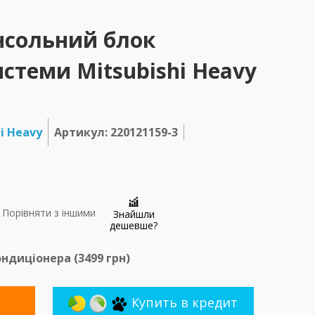
нсольний блок
стеми Mitsubishi Heavy
i Heavy
Артикул: 220121159-3
Порівняти з іншими
Знайшли
дешевше?
ндиціонера (
3499
грн)
Купить в кредит