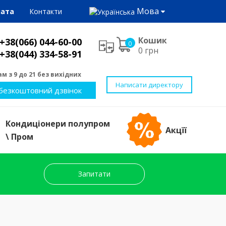
Мова
лата
Контакти
Кошик
+38(066) 044-60-00
0
0 грн
+38(044) 334-58-91
м з 9 до 21 без вихідних
Написати директору
безкоштовний дзвінок
Кондиціонери полупром
Акцїї
\ Пром
Запитати