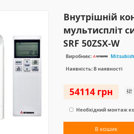
Внутрішній ко
мультиспліт си
SRF 50ZSX-W
Виробник:
Mitsubish
Наявність: В наявності
54114 грн
Необхідний монтаж ко
В кошик