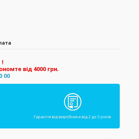
лата
 !
ономте від 4000 грн.
0 00
Гарантія від виробника від 2 до 5 років