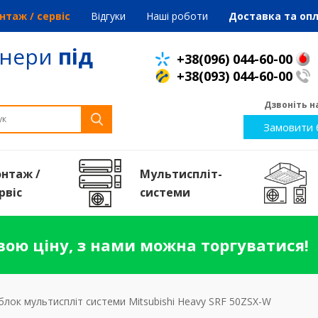
нтаж / сервіс
Відгуки
Наші роботи
Доставка та оп
онери
під
+38(096) 044-60-00
+38(093) 044-60-00
Дзвоніть на
Замовити 
нтаж /
Мультиспліт-
рвiс
системи
ою ціну, з нами можна торгуватися!
блок мультиспліт системи Mitsubishi Heavy SRF 50ZSX-W