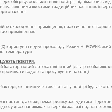
для обігріву, оскільки тепле повітря, піднімаючись від 
 всіма сильними якостями традиційних настінних інвер
ори опалення.
ребійне охолодження приміщення, практично не створююч
ових приміщеннях.
X) користувач відчує прохолоду. Режим HI POWER, який
ої температури.
ЩУЮТЬ ПОВІТРЯ.
 багаторазовий фотокаталітичний фільтр позбавляє кім
о промивати водою та просушувати на сонці.
актерії, які неминуче з'являються у повітрі будь-яког
я протягів, а отже, немає ризику застудитися. Підлогов
но, у двох напрямках: із верхніх жалюзі подається холо