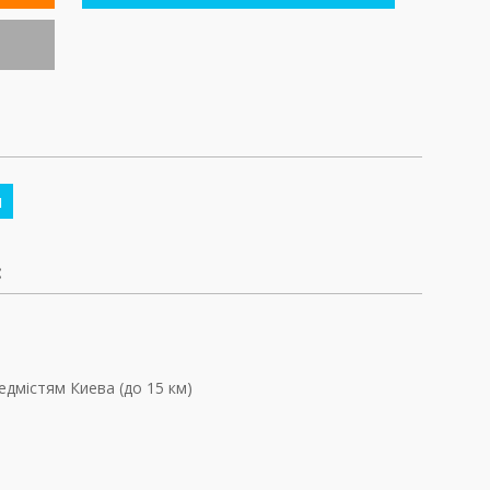
м
:
едмістям Киева (до 15 км)