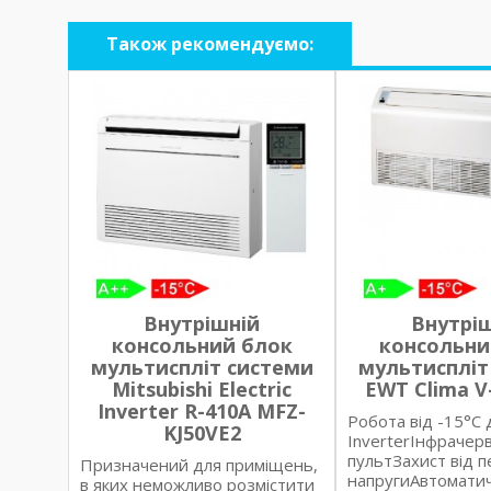
Також рекомендуємо:
Внутрішній
Внутрі
консольний блок
консольни
мультиспліт системи
мультиспліт
Mitsubishi Electric
EWT Clima 
Inverter R-410A MFZ-
Робота від -15°С
KJ50VE2
InverterІнфрачер
пультЗахист від 
Призначений для приміщень,
напругиАвтоматич
в яких неможливо розмістити