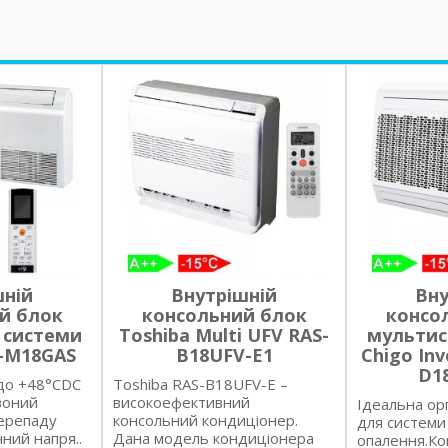
шній
Внутрішній
Вну
й блок
консольний блок
консо
 системи
Toshiba Multi UFV RAS-
мультис
V-M18GAS
B18UFV-E1
Chigo Inv
D1
 до +48°СDC
Toshiba RAS-B18UFV-E –
воний
високоефективний
Ідеальна орг
перепаду
консольний кондиціонер.
для системи
ний напря..
Дана модель кондиціонера
опалення.Ко