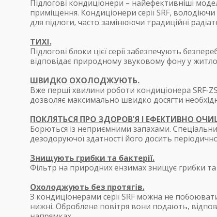
Підлогові кондиціонери – найефективніші моделі 
приміщення. Кондиціонери серії SRF, володіючи
для підлоги, часто замінюючи традиційні радіат
ТИХІ.
Підлогові блоки цієї серії забезпечують безпе
відповідає природному звуковому фону у житл
ШВИДКО ОХОЛОДЖУЮТЬ.
Вже перші хвилини роботи кондиціонера SRF-ZS(
дозволяє максимально швидко досягти необхідн
ПОКЛЯТЬСЯ ПРО ЗДОРОВ'Я І ЕФЕКТИВНО ОЧИ
Борються із неприємними запахами. Спеціальний
дезодоруючої здатності його досить періодичн
Знищують грибки та бактерії.
Фільтр на природних ензимах знищує грибки та б
Охолоджують без протягів.
З кондиціонерами серії SRF можна не побоюватис
нижні. Оброблене повітря вони подають, відповід
напрямках.