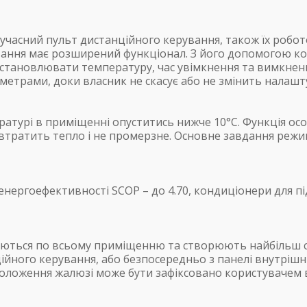
учасний пульт дистанційного керування, також їх робо
ування має розширений функціонал. З його допомогою 
встановлювати температуру, час увімкнення та вимкнен
етрами, доки власник не скасує або не змінить налашт
урі в приміщенні опуститись нижче 10°С. Функція особл
втратить тепло і не промерзне. Основне завдання режи
ергоефективності SCOP – до 4.70, кондиціонери для під
ляються по всьому приміщенню та створюють найбільш 
ійного керування, або безпосередньо з панелі внутрішн
положення жалюзі може бути зафіксовано користувачем 