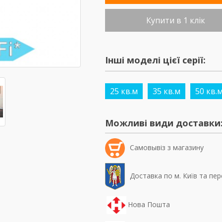
Купити в 1 клік
Інші моделі цієї серії:
25 кв.м
35 кв.м
50 кв.
Можливі види доставки
Самовывiз з магазину
Доставка по м. Київ та пер
Нова Пошта