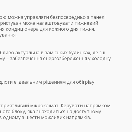
тою можна управляти безпосередньо з панелі
користувач може налаштовувати тижневий
ня кондиціонера для кожного дня тижня.
ування.
иво актуальна в заміських будинках, де з її
му – забезпечення енергозбереження у холодну
логи є ідеальним рішенням для обігріву
сприятливий мікроклімат. Керувати напрямком
ього блоку, яка знаходиться на доступному
в одному з шести можливих напрямків.