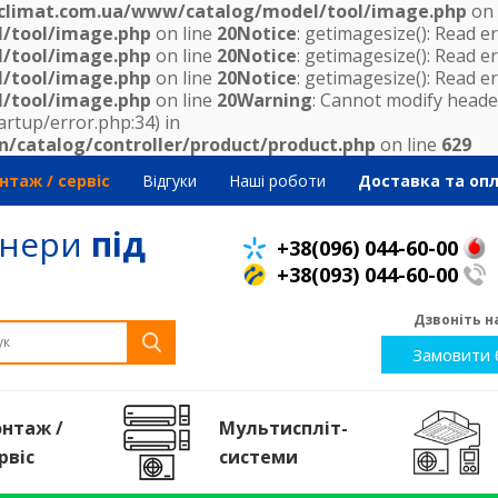
eclimat.com.ua/www/catalog/model/tool/image.php
on 
l/tool/image.php
on line
20
Notice
: getimagesize(): Read er
l/tool/image.php
on line
20
Notice
: getimagesize(): Read er
l/tool/image.php
on line
20
Notice
: getimagesize(): Read er
l/tool/image.php
on line
20
Warning
: Cannot modify header
artup/error.php:34) in
n/catalog/controller/product/product.php
on line
629
нтаж / сервіс
Відгуки
Наші роботи
Доставка та оп
онери
під
+38(096) 044-60-00
+38(093) 044-60-00
Дзвоніть на
Замовити 
нтаж /
Мультиспліт-
рвiс
системи