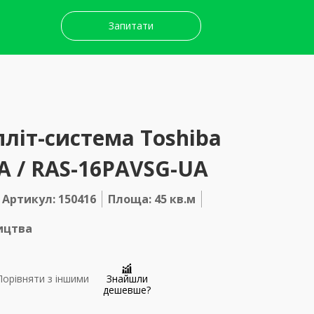
Запитати
літ-система Toshiba
A / RAS-16PAVSG-UA
Артикул: 150416
Площа: 45 кв.м
ництва
орівняти з іншими
Знайшли
дешевше?