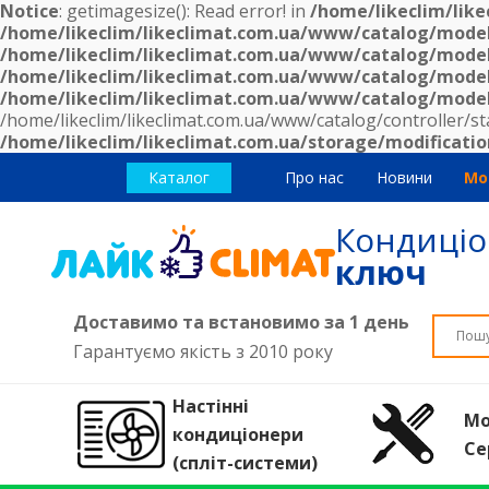
Notice
: getimagesize(): Read error! in
/home/likeclim/lik
/home/likeclim/likeclimat.com.ua/www/catalog/mode
/home/likeclim/likeclimat.com.ua/www/catalog/mode
/home/likeclim/likeclimat.com.ua/www/catalog/mode
/home/likeclim/likeclimat.com.ua/www/catalog/mode
/home/likeclim/likeclimat.com.ua/www/catalog/controller/st
/home/likeclim/likeclimat.com.ua/storage/modificatio
Каталог
Про нас
Новини
Мо
Кондиці
ключ
Доставимо та встановимо за 1 день
Гарантуємо якість з 2010 року
Настінні
Мо
кондиціонери
Се
(спліт-системи)