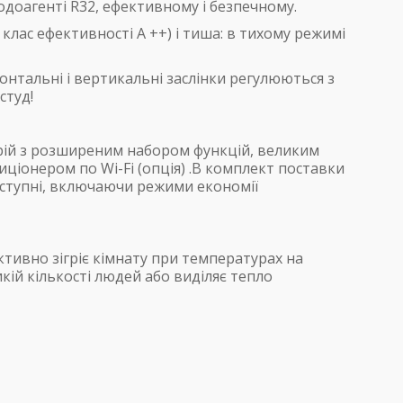
одоагенті R32, ефективному і безпечному.
лас ефективності А ++) і тиша: в тихому режимі
онтальні і вертикальні заслінки регулюються з
студ!
рій з розширеним набором функцій, великим
ціонером по Wi-Fi (опція) .В комплект поставки
оступні, включаючи режими економії
ктивно зігріє кімнату при температурах на
кій кількості людей або виділяє тепло