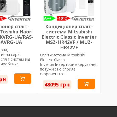
онер спліт-
Кондиціонер спліт-
Toshiba Haori
система Mitsubishi
KVRG-UA/RAS-
Electric Classic Inverter
4AVRG-UA
MSZ-HR42VF / MUZ-
HR42VF
ова,
ивна серія
Спліт-система Mitsubishi
спліт систем від
Electric Classic
виробника
InverterІнверторне керування
.
потужністю сприяє
скороченню ..
грн
48095 грн