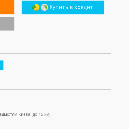
Купить в кредит
м
:
едмістям Киева (до 15 км)