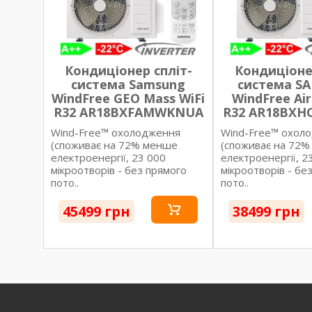
Кондиціонер спліт-
Кондиціоне
система Samsung
система S
WindFree GEO Mass WiFi
WindFree Air
R32 AR18BXFAMWKNUA
R32 AR18BX
Wind-Free™ охолодження
Wind-Free™ охол
(споживає на 72% менше
(споживає на 72
електроенергії, 23 000
електроенергії, 2
мікроотворів - без прямого
мікроотворів - бе
пото..
пото..
45499 грн
38499 грн