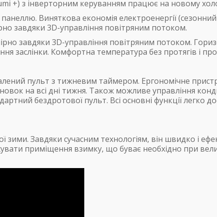
zumi +) з інверторним керуванням працює на новому хол
панеллю. Виняткова економія електроенергії (сезонний к
ірно завдяки 3D-управління повітряним потоком.
мірно завдяки 3D-управління повітряним потоком. Гориз
ня заслінки. Комфортна температура без протягів і про
алений пульт з тижневим таймером. Ергономічне прист
новок на всі дні тижня. Також можливе управління конди
артний бездротової пульт. Всі основні функції легко д
 зими. Завдяки сучасним технологіям, він швидко і ефе
оджувати приміщення взимку, що буває необхідно при вели