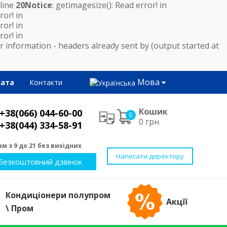
line
20
Notice
: getimagesize(): Read error! in
ror! in
ror! in
ror! in
 information - headers already sent by (output started at
Мова
лата
Контакти
Кошик
+38(066) 044-60-00
0
0 грн
+38(044) 334-58-91
м з 9 до 21 без вихідних
Написати директору
безкоштовний дзвінок
Кондиціонери полупром
Акцїї
\ Пром