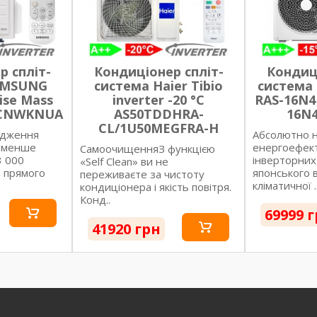
р спліт-
Кондиціонер спліт-
Кондиці
AMSUNG
система Haier Tibio
система 
ise Mass
inverter -20 °C
RAS-16N4
HCNWKNUA
AS50TDDHRA-
16N
CL/1U50MEGFRA-H
одження
Абсолютно н
% менше
енергоефект
СамоочищенняЗ функцією
3 000
інверторних 
«Self Clean» ви не
з прямого
японського 
переживаєте за чистоту
кліматичної .
кондиціонера і якість повітря.
Конд..
69999 
41920 грн