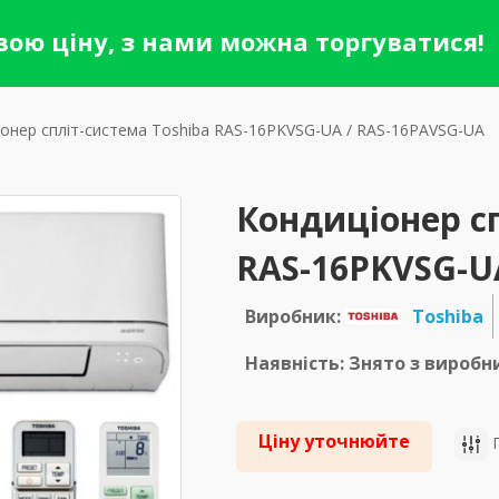
ою ціну, з нами можна торгуватися!
онер спліт-система Toshiba RAS-16PKVSG-UA / RAS-16PAVSG-UA
Кондиціонер сп
RAS-16PKVSG-U
Виробник:
Toshiba
Наявність: Знято з вироб
Ціну уточнюйте
П