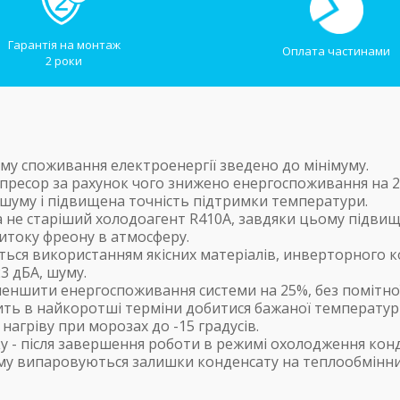
Гарантія на монтаж
Оплата частинами
2 роки
му споживання електроенергії зведено до мінімуму.
ресор за рахунок чого знижено енергоспоживання на 2
шуму і підвищена точність підтримки температури.
а не старіший холодоагент R410А, завдяки цьому підвищ
итоку фреону в атмосферу.
ється використанням якісних матеріалів, инверторного 
3 дБА, шуму.
меншити енергоспоживання системи на 25%, без помітної
ь в найкоротші терміни добитися бажаної температури
агріву при морозах до -15 градусів.
 - після завершення роботи в режимі охолодження кон
му випаровуються залишки конденсату на теплообміннику