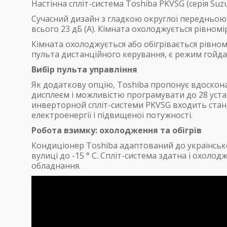
Настінна спліт-система Toshiba PKVSG (серія Su
Сучасний дизайн з гладкою округлої передньою 
всього 23 дБ (А). Кімната охолоджується рівном
Кімната охолоджується або обігрівається рівно
пульта дистанційного керування, є режим гойдан
Вибір пульта управління
Як додаткову опцію, Toshiba пропонує вдоскон
дисплеєм і можливістю програмувати до 28 уста
инверторной спліт-системи PKVSG входить станд
електроенергії і підвищеної потужності.
Робота взимку: охолодження та обігрів
Кондиціонер Toshiba адаптований до української
вулиці до -15 ° С. Спліт-система здатна і охол
обладнання.