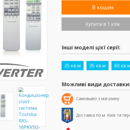
В кошик
Купити в 1 клік
Інші моделі цієї серії:
25 кв.м
35 кв.м
60 кв.
Можливі види доставки
Самовывiз з магазину
Доставка по м. Київ та пер