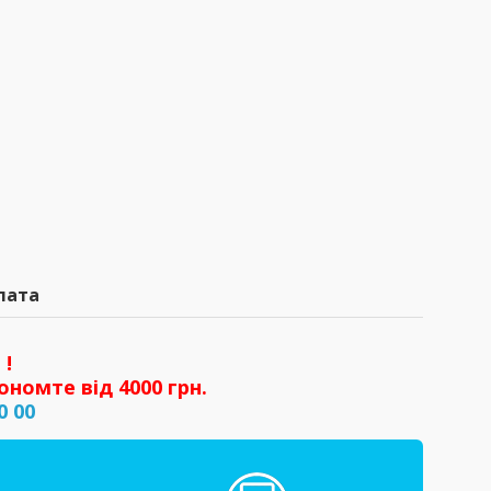
лата
 !
ономте від 4000 грн.
0 00