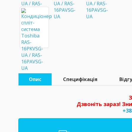
Опис
Специфікація
Відгу
З
Дзвоніть зараз! Зни
+38