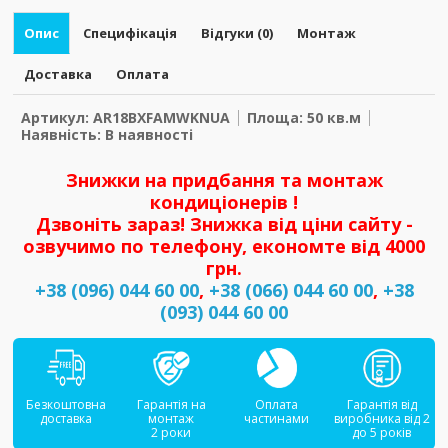
Опис
Специфікація
Відгуки (0)
Монтаж
Доставка
Оплата
Артикул: AR18BXFAMWKNUA
Площа: 50 кв.м
Наявність: В наявності
Знижки на придбання та монтаж
кондиціонерів !
Дзвоніть зараз! Знижка від ціни сайту -
озвучимо по телефону, економте від 4000
грн.
+38 (096) 044 60 00
,
+38 (066) 044 60 00
,
+38
(093) 044 60 00
Безкоштовна
Гарантія на
Оплата
Гарантія від
доставка
монтаж
частинами
виробника від 2
2 роки
до 5 років