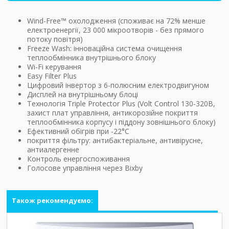
Wind-Free™ охолодження (споживає на 72% менше
електроенергії, 23 000 мікроотворів - без прямого
потоку повітря)
Freeze Wash: інноваційна система очищення
теплообмінника внутрішнього блоку
Wi-Fi керування
Easy Filter Plus
Цифровий інвертор з 6-полюсним електродвигуном
Дисплей на внутрішньому блоці
Технологія Triple Protector Plus (Volt Control 130-320В,
захист плат управління, антикорозійне покриття
теплообмінника корпусу і піддону зовнішнього блоку)
Ефективний обігрів при -22°C
покриття фільтру: антибактеріальне, антивірусне,
антиалергенне
Контроль енергоспоживання
Голосове управління через Bixby
Також рекомендуємо: