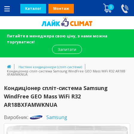
0
Каталог
Монтаж
Питайте в менеджера свою ціну, з нами можна
торгуватися!
Запитати
Настінні кондиціонери (спліт-системи)
Кондиціонер спліт-система Samsung WindFree GEO Mass WiFi R32 AR18B
XFAMWKNUA
Кондиціонер спліт-система Samsung
WindFree GEO Mass WiFi R32
AR18BXFAMWKNUA
Виробник:
Samsung