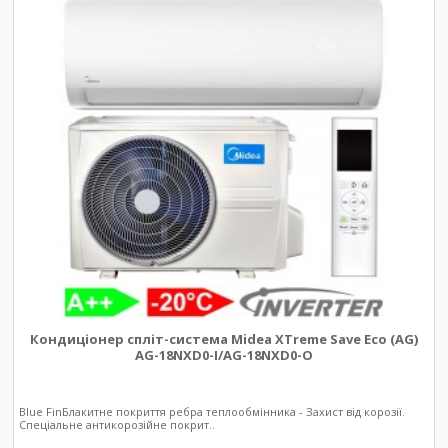
Кондиціонер спліт-система Midea XTreme Save Eco (AG)
AG-18NXD0-I/AG-18NXD0-O
Blue FinБлакитне покриття ребра теплообмінника - Захист від корозії.
Спеціальне антикорозійне покрит..