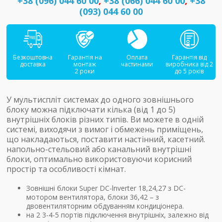
+38 (096) 044 60 00
,
+38 (066) 044 60 00
,
+38
(093) 044 60 00
Безкоштовна
Гарантія на
Оплата
Гарантія від
доставка
монтаж
частинами
виробника від 2
2 роки
до 5 років
У мультиспліт системах до одного зовнішнього
блоку можна підключати кілька (від 1 до 5)
внутрішніх блоків різних типів. Ви можете в одній
системі, виходячи з вимог і обмежень приміщень,
що накладаються, поставити настінний, касетний.
напольно-стельовий або канальний внутрішні
блоки, оптимально використовуючи корисний
простір та особливості кімнат.
Зовнішні блоки Super DC-lnverter 18,24,27 з DC-
мотором вентилятора, блоки 36,42 – з
двовентиляторним обдуванням кондиціонера.
на 2 3-4-5 портів підключення внутрішніх, залежно від