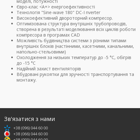
моделі, потужності
Євро-клас <А+> енергоефективності
Технологія "Sine-wave 180" DC-I nverter
Високоефективний двороторний компресор.
Оптимізована структура внутрішніх трубопроводів,
створена в результаті моделювання всіх циклів роботи
компресора в програмах CAD
Можливість будівництва системи з різними типами
внутрішніх блоків (настінними, касетними, канальними,
напольно-стельовими)
Охолодження за низьких температур до -5 °С, обігрів
до -15 °С
Надійний захист вентиляторів
Вбудовані рукоятки для зручності транспортування та
монтажу.
Зв'язатися з нами
+38 (096) 044 60 00
+38 (066) 044 60 00
+38 (093) 044 60 00