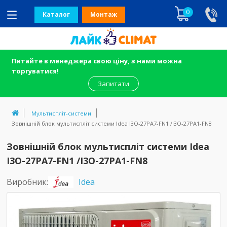
0
Каталог
Монтаж
Питайте в менеджера свою ціну, з нами можна
торгуватися!
Запитати
Мультиспліт-системи
Зовнішній блок мультиспліт системи Idea I3O-27PA7-FN1 /I3O-27PA1-FN8
Зовнішній блок мультиспліт системи Idea
I3O-27PA7-FN1 /I3O-27PA1-FN8
Виробник:
Idea