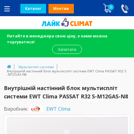
0
Каталог
Монтаж
Питайте в менеджера свою ціну, з нами можна
торгуватися!
Запитати
Мультиспліт-системи
Внутрішній настінний блок мультиспліт системи EWT Clima PASSAT R32 S
-M12GAS-N8
Внутрішній настінний блок мультиспліт
системи EWT Clima PASSAT R32 S-M12GAS-N8
Виробник:
EWT Clima