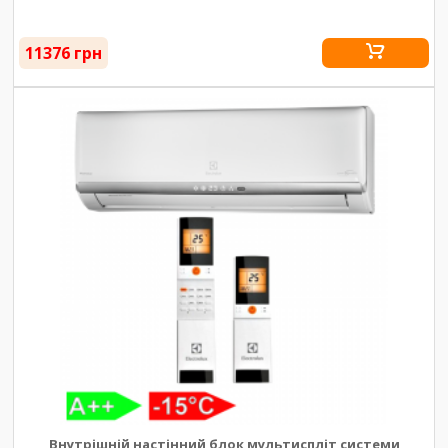
11376 грн
Внутрішній настінний блок мультиспліт системи