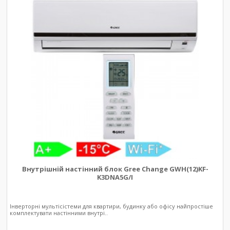
Внутрішній настінний блок Gree Change GWH(12)KF-
K3DNA5G/I
Інверторні мультісістеми для квартири, будинку або офісу найпростіше
комплектувати настінними внутрі..