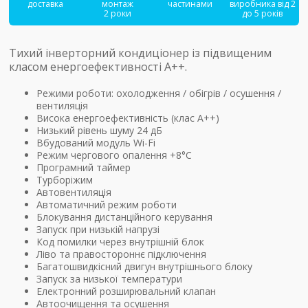
доставка
монтаж
частинами
виробника від 2
2 роки
до 5 років
Тихий інверторний кондиціонер із підвищеним
класом енергоефективності А++.
Режими роботи: охолодження / обігрів / осушення /
вентиляція
Висока енергоефективність (клас А++)
Низький рівень шуму 24 дБ
Вбудований модуль Wi-Fi
Режим чергового опалення +8°C
Програмний таймер
Турборіжим
Автовентиляція
Автоматичний режим роботи
Блокування дистанційного керування
Запуск при низькій напрузі
Код помилки через внутрішній блок
Ліво та правостороннє підключення
Багатошвидкісний двигун внутрішнього блоку
Запуск за низької температури
Електронний розширювальний клапан
Автоочищення та осушення