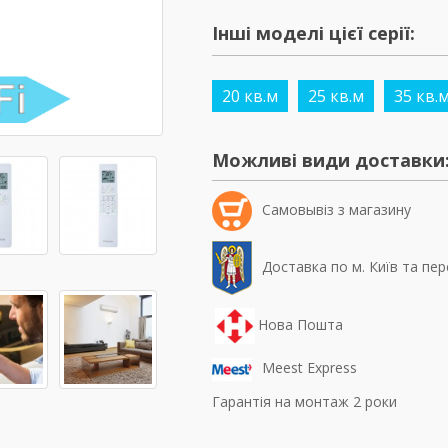
Інші моделі цієї серії:
20 кв.м
25 кв.м
35 кв.
Можливі види доставки
Самовывiз з магазину
Доставка по м. Київ та пер
Нова Пошта
Meest Express
Гарантія на монтаж 2 роки