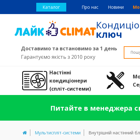
Каталог
Про нас
Новини
Мо
Кондиці
ключ
Доставимо та встановимо за 1 день
Гарантуємо якість з 2010 року
Настінні
Мо
кондиціонери
Се
(спліт-системи)
Питайте в менеджера св
Мультиспліт-системи
Внутрішній настінний б