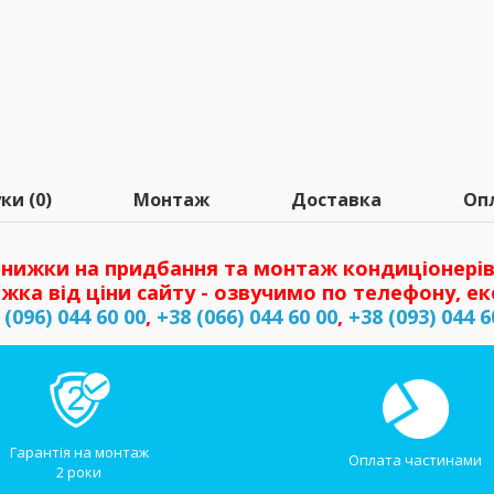
ки (0)
Монтаж
Доставка
Оп
нижки на придбання та монтаж кондиціонерів
жка від ціни сайту - озвучимо по телефону, ек
 (096) 044 60 00
,
+38 (066) 044 60 00
,
+38 (093) 044 6
Гарантія на монтаж
Оплата частинами
2 роки