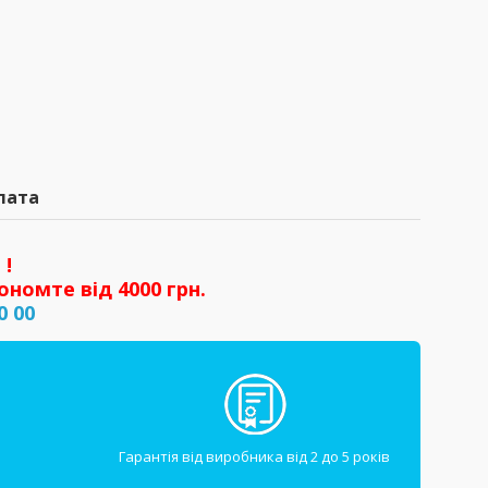
лата
 !
ономте від 4000 грн.
0 00
Гарантія від виробника від 2 до 5 років