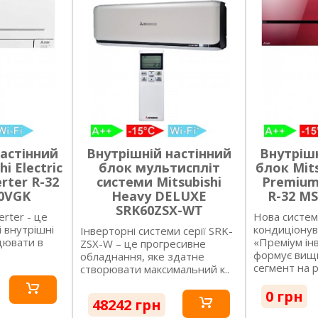
настінний
Внутрішній настінний
Внутрішн
i Electric
блок мультиспліт
блок Mits
rter R-32
системи Mitsubishi
Premium
0VGK
Heavy DELUXE
R-32 M
SRK60ZSX-WT
erter - це
Нова систем
і внутрішні
кондиціонув
Інверторні системи серії SRK-
цювати в
«Преміум ін
ZSX-W – це прогресивне
формує вищ
обладнання, яке здатне
сегмент на р.
створювати максимальний к..
0 грн
48242 грн