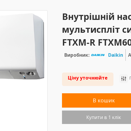
Внутрішній на
мультиспліт си
FTXM-R FTXM6
Виробник:
Daikin
А
Ціну уточнюйте
П
В кошик
Купити в 1 клік