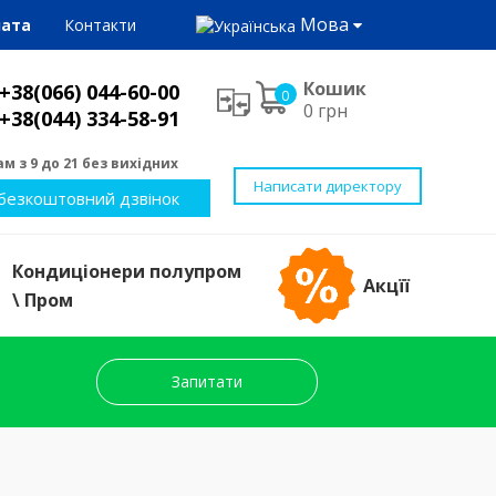
Мова
лата
Контакти
Кошик
+38(066) 044-60-00
0
0 грн
+38(044) 334-58-91
м з 9 до 21 без вихідних
Написати директору
безкоштовний дзвінок
Кондиціонери полупром
Акцїї
\ Пром
Запитати