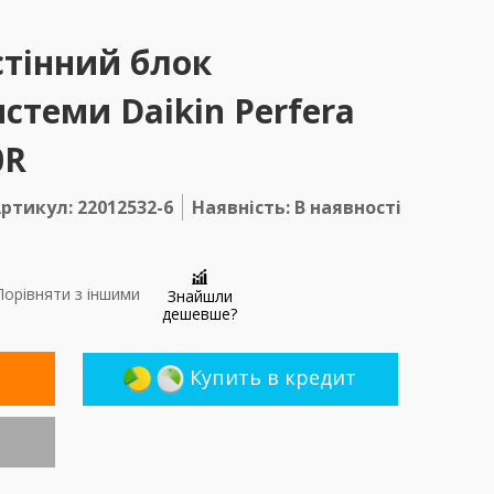
стінний блок
стеми Daikin Perfera
0R
ртикул: 22012532-6
Наявність: В наявності
орівняти з іншими
Знайшли
дешевше?
Купить в кредит