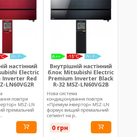
ій настінний
Внутрішній настінний
ubishi Electric
блок Mitsubishi Electric
 Inverter Red
Premium Inverter Black
SZ-LN60VG2R
R-32 MSZ-LN60VG2B
а
Нова система
ання повітря
кондиціонування повітря
вертор» MSZ-LN
«Преміум інвертор» MSZ-LN
ий преміальний
формує вищий преміальний
.
сегмент на р..
0 грн