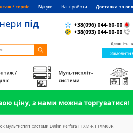
нтаж / сервіс
Відгуки
Наші роботи
Доставка та оп
онери
під
+38(096) 044-60-00
+38(093) 044-60-00
Дзвоніть на
Замовити 
нтаж /
Мультиспліт-
рвiс
системи
ою ціну, з нами можна торгуватися!
лок мультиспліт системи Daikin Perfera FTXM-R FTXM60R