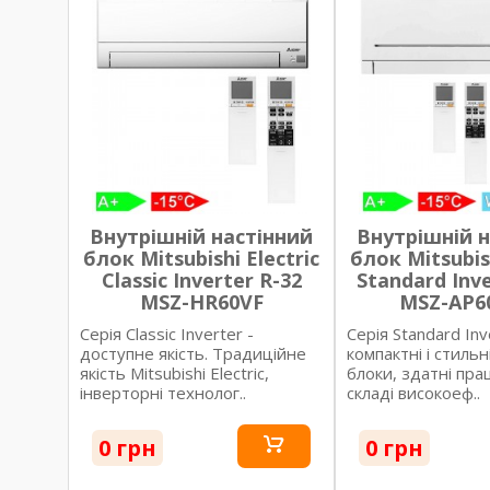
Внутрішній настінний
Внутрішній 
блок Mitsubishi Electric
блок Mitsubish
Classic Inverter R-32
Standard Inve
MSZ-HR60VF
MSZ-AP6
Серія Classic Inverter -
Серія Standard Inv
доступне якість. Традиційне
компактні і стильн
якість Mitsubishi Electric,
блоки, здатні пра
інверторні технолог..
складі високоеф..
0 грн
0 грн