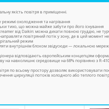
льну якість повітря в приміщенні.
у режимі охолодження та нагрівання
ьки тихо, що можна майже забути про його існування
Streamer від Daikin: можна дихати повною груддю, не ту
 направляти повітряний потік у зону, де в цей момент 
ерігальний режим
авляти внутрішнім блоком звідусюди — локальною мереже
иціонера відповідають європейським концепціям оформл
иву на навколишнє середовище на 68% порівняно з R-410
вітря по всьому простору дозволяє використовувати по
чення циркуляції потоків холодного або теплого повітр