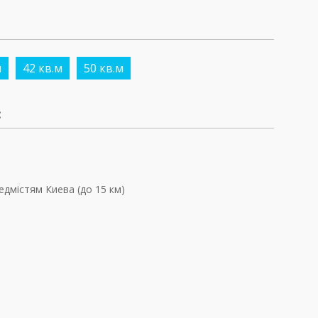
м
42 кв.м
50 кв.м
:
едмістям Киева (до 15 км)