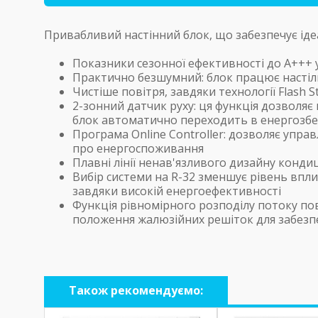
Привабливий настінний блок, що забезпечує ідеа
Показники сезонної ефективності до A+++ 
Практично безшумний: блок працює настіл
Чистіше повітря, завдяки технології Flash 
2-зонний датчик руху: ця функція дозволяє
блок автоматично переходить в енергозб
Програма Online Controller: дозволяє упр
про енергоспоживання
Плавні лінії ненав'язливого дизайну конд
Вибір системи на R-32 зменшує рівень впл
завдяки високій енергоефективності
Функція рівномірного розподілу потоку по
положення жалюзійних решіток для забезпе
Також рекомендуємо: