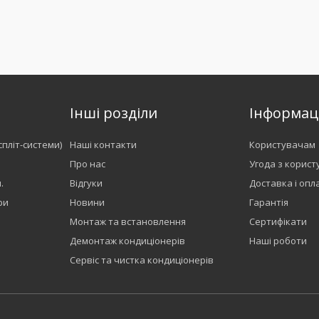
Інші розділи
Інформац
спліт-системи)
Наші контакти
Користувачам
Про нас
Угода з корис
.
Відгуки
Доставка і опл
ри
Новини
Гарантія
Монтаж та встановлення
Сертифікати
Демонтаж кондиціонерів
Наші роботи
Сервіс та чистка кондиціонерів