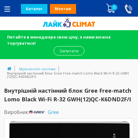
0
Каталог
Монтаж
Питайте в менеджера свою ціну, з нами можна
торгуватися!
Запитати
Мультиспліт-системи
Внутрішній настінний блок Gree Free-match Lomo Black Wi-Fi R-32 GWH
(12)QC-K6DND2F/I
Внутрішній настінний блок Gree Free-match
Lomo Black Wi-Fi R-32 GWH(12)QC-K6DND2F/I
Виробник:
Gree