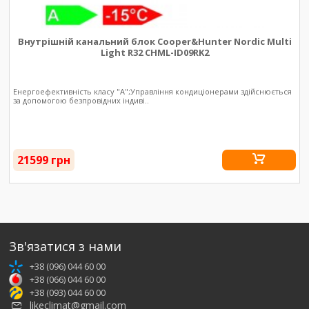
Внутрішній канальний блок Cooper&Hunter Nordic Multi
Light R32 CHML-ID09RK2
Енергоефективність класу "А";Управління кондиціонерами здійснюється
за допомогою безпровідних індиві..
21599 грн
Зв'язатися з нами
+38 (096) 044 60 00
+38 (066) 044 60 00
+38 (093) 044 60 00
likeclimat@gmail.com