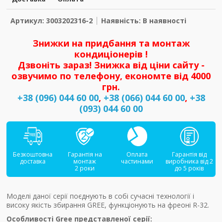
Артикул: 3003202316-2
Наявність: В наявності
Знижки на придбання та монтаж
кондиціонерів !
Дзвоніть зараз! Знижка від ціни сайту -
озвучимо по телефону, економте від 4000
грн.
+38 (096) 044 60 00
,
+38 (066) 044 60 00
,
+38
(093) 044 60 00
Безкоштовна
Гарантія на
Оплата
Гарантія від
доставка
монтаж
частинами
виробника від 2
2 роки
до 5 років
Моделі даної серії поєднують в собі сучасні технології і
високу якість збирання GREE, функціонують на фреоні R-32.
Особливості Gree представленої серії: