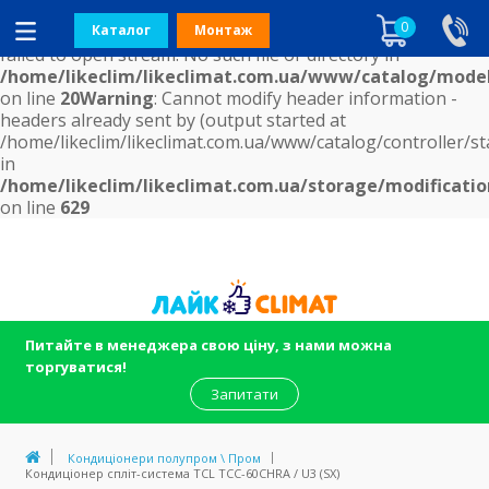
Warning
:
0
getimagesize(/home/likeclim/likeclimat.com.ua/www/image/
Каталог
Монтаж
failed to open stream: No such file or directory in
/home/likeclim/likeclimat.com.ua/www/catalog/mode
on line
20
Warning
: Cannot modify header information -
headers already sent by (output started at
/home/likeclim/likeclimat.com.ua/www/catalog/controller/st
in
/home/likeclim/likeclimat.com.ua/storage/modificatio
on line
629
Питайте в менеджера свою ціну, з нами можна
торгуватися!
Запитати
Кондиціонери полупром \ Пром
Кондиціонер спліт-система TCL TCC-60CHRA / U3 (SX)