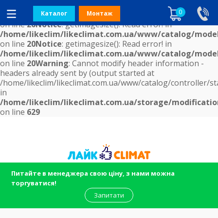
Notice
: getimagesize(): Read error! in
0
/home/likeclim/likeclimat.com.ua/www/catalog/mode
Каталог
Монтаж
on line
20
Notice
: getimagesize(): Read error! in
/home/likeclim/likeclimat.com.ua/www/catalog/mode
on line
20
Notice
: getimagesize(): Read error! in
/home/likeclim/likeclimat.com.ua/www/catalog/mode
on line
20
Warning
: Cannot modify header information -
headers already sent by (output started at
/home/likeclim/likeclimat.com.ua/www/catalog/controller/st
in
/home/likeclim/likeclimat.com.ua/storage/modificatio
on line
629
Питайте в менеджера свою ціну, з нами можна
торгуватися!
Запитати