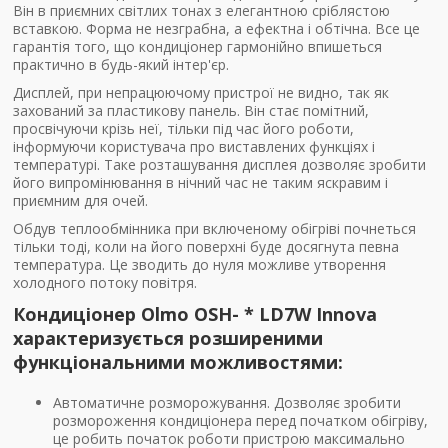
Він в приємних світлих тонах з елегантною сріблястою
вставкою. Форма не незграбна, а ефектна і обтічна. Все це
гарантія того, що кондиціонер гармонійно впишеться
практично в будь-який інтер'єр.
Дисплей, при непрацюючому пристрої не видно, так як
захований за пластикову панель. Він стає помітний,
просвічуючи крізь неї, тільки під час його роботи,
інформуючи користувача про виставлених функціях і
температурі. Таке розташування дисплея дозволяє зробити
його випромінювання в нічний час не таким яскравим і
приємним для очей.
Обдув теплообмінника при включеному обігріві почнеться
тільки тоді, коли на його поверхні буде досягнута певна
температура. Це зводить до нуля можливе утворення
холодного потоку повітря.
Кондиціонер Olmo OSH- * LD7W Innova
характеризується розширеними
функціональними можливостями:
Автоматичне розморожування. Дозволяє зробити
розмороження кондиціонера перед початком обігріву,
це робить початок роботи пристрою максимально