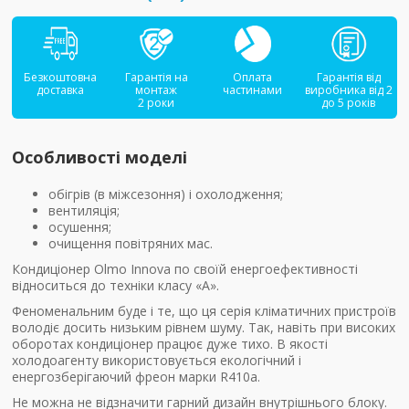
Безкоштовна
Гарантія на
Оплата
Гарантія від
доставка
монтаж
частинами
виробника від 2
2 роки
до 5 років
Особливості моделі
обігрів (в міжсезоння) і охолодження;
вентиляція;
осушення;
очищення повітряних мас.
Кондиціонер Olmo Innova по своїй енергоефективності
відноситься до техніки класу «А».
Феноменальним буде і те, що ця серія кліматичних пристроїв
володіє досить низьким рівнем шуму. Так, навіть при високих
оборотах кондиціонер працює дуже тихо. В якості
холодоагенту використовується екологічний і
енергозберігаючий фреон марки R410a.
Не можна не відзначити гарний дизайн внутрішнього блоку.