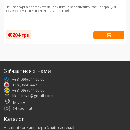
Неінверторна спліт-система, покликана забезпечити вас найкращим
комфортом і затишком. Дана модель об..
40204 грн
Зв'язатися з нами
+38 (096) 044 60 00
+38 (066) 044 60 00
+38 (093) 044 60 00
likeclimat@gmail.com
Мы тут
@likeclimat
Каталог
Настінні кондиціонери (спліт-системи)