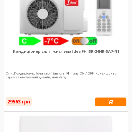
Кондиціонер спліт-система Idea FH ISR-24HR-SA7-N1
ОписКондиціонер Idea серії Samurai FH типу ON / OFF. Кондиціонер
отримав оновлений дизайн, новий пу..
29563 грн