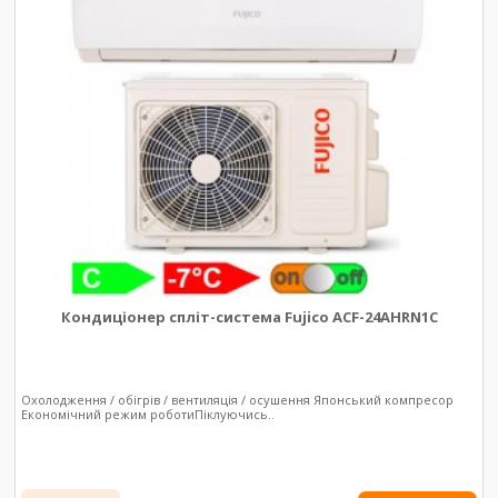
Кондиціонер спліт-система Fujico ACF-24AHRN1C
Охолодження / обігрів / вентиляція / осушення Японський компресор
Економічний режим роботиПіклуючись..