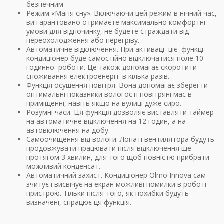
безпечним
Режим «Магія сну». Включаючи цей режим в нічний час,
ви гарантовано отримаєте максимально комфортні
умови для відпочинку, не будете страждати від
переохолодження або перегріву.
Автоматичне відключення. При активації цієї функції
кондиціонер буде самостійно відключатися поле 10-
годинної роботи. Це також допомагає скоротити
споживання електроенергії в кілька разів.
Функція осушення повітря. Вона допомагає зберегти
оптимальні показники вологості повітряні мас в
приміщенні, навіть якщо на вулиці дуже сиро.
Розумні часи. Ця функція дозволяє виставляти таймер
на автоматичне відключення на 12 годин, а на
автовключення на добу.
Самоочищення від вологи. Лопаті вентилятора будуть
продовжувати працювати після відключення ще
протягом 3 хвилин, для того щоб повністю прибрати
можливий конденсат.
Автоматичний захист. Кондиціонер Olmo Innova сам
зчитує і висвічує на екран можливі помилки в роботі
пристрою. Тільки після того, як похибки будуть
визначені, спрацює ця функція.