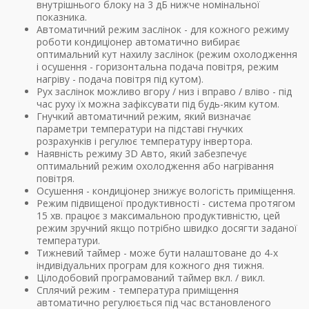
внутрішнього блоку на 3 дБ нижче номінальної
показника.
Автоматичний режим заслінок - для кожного режиму
роботи кондиціонер автоматично вибирає
оптимальний кут нахилу заслінок (режим охолодження
і осушення - горизонтальна подача повітря, режим
нагріву - подача повітря під кутом).
Рух заслінок можливо вгору / низ і вправо / вліво - під
час руху їх можна зафіксувати під будь-яким кутом.
Гнучкий автоматичний режим, який визначає
параметри температури на підставі гнучких
розрахунків і регулює температуру інвертора.
Наявність режиму 3D Авто, який забезпечує
оптимальний режим охолодження або нагрівання
повітря.
Осушення - кондиціонер знижує вологість приміщення.
Режим підвищеної продуктивності - система протягом
15 хв. працює з максимальною продуктивністю, цей
режим зручний якщо потрібно швидко досягти заданої
температури.
Тижневий таймер - може бути налаштоване до 4-х
індивідуальних програм для кожного дня тижня.
Цілодобовий програмований таймер вкл. / викл.
Сплячий режим - температура приміщення
автоматично регулюється під час встановленого