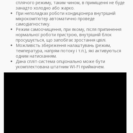
сплячого режиму, таким чином, в приміщенні не буде
занадто холодно або жарко.
При неполадках роботи кондиціонера внутрішній
мікрокомп'ютер автоматично проведе
самодіагностику.
Режим самоочищення, при якому, після припинення
нормальної роботи пристрою, внутрішній блок
просушується, що запобігає зростання цвілі.
Можливість збереження налаштувань (режим,
температура, напрям потоку і т.п.), які активуються
одним натисканням.
Дана спліт-система опціонально може бути
укомплектована штатним WI-FI приймачем.