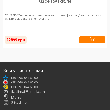
R32 CH-S09FTXF2-NG
"CH 7-SKY Technology" - комплексна система фільтрації на основі семи
фільтрів широкого спектру дії;"..
22899 грн
Зв'язатися з нами
+38 (096) 044 60 00
+38 (066) 044 60 00
+38 (093) 044 60 00
likeclimat@gmail.com
Мы тут
@likeclimat