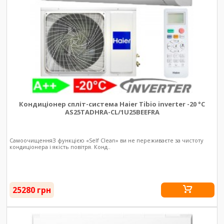
Кондиціонер спліт-система Haier Tibio inverter -20 °C
AS25TADHRA-CL/1U25BEEFRA
СамоочищенняЗ функцією «Self Clean» ви не переживаєте за чистоту
кондиціонера і якість повітря. Конд..
25280 грн