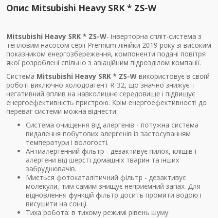
Опис Mitsubishi Heavy SRK * ZS-W
Mitsubishi Heavy SRK * ZS-W
- інверторна спліт-система з
тепловим насосом серії Premium лінійки 2019 року зі високим
показником енергозбереження, компоненти подачі повітря
якої розроблені спільно з авіаційним підрозділом компанії.
Система
Mitsubishi Heavy SRK * ZS-W
використовує в своїй
роботі виключно холодоагент R-32, що значно знижує її
негативний вплив на навколишнє середовище і підвищує
енергоефективність пристрою. Крім енергоефективності до
переваг системи можна віднести:
Система очищення від алергенів - потужна система
видалення побутових алергенів із застосуванням
температури і вологості.
Антиалергенний фільтр - дезактивує пилок, кліщів і
алергени від шерсті домашніх тварин та інших
забруднювачів.
Миється фотокаталітичний фільтр - дезактивує
молекули, тим самим знищує неприємний запах. Для
відновлення функцій фільтр досить промити водою і
висушити на сонці.
Тиха робота: в тихому режимі рівень шуму