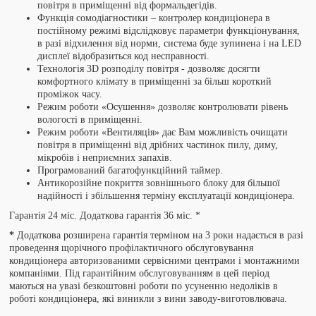
повітря в приміщенні від формальдегідів.
Функція сомодіагностики – контролер кондиціонера в
постійному режимі відслідковує параметри функціонування,
в разі відхилення від норми, система буде зупинена і на LED
дисплеї відобразиться код несправності.
Технологія 3D розподілу повітря - дозволяє досягти
комфортного клімату в приміщенні за більш короткий
проміжок часу.
Режим роботи «Осушення» дозволяє контролювати рівень
вологості в приміщенні.
Режим роботи «Вентиляція» дає Вам можливість очищати
повітря в приміщенні від дрібних частинок пилу, диму,
мікробів і неприємних запахів.
Програмований багатофункційний таймер.
Антикорозійне покриття зовнішнього блоку для більшої
надійності і збільшення терміну експлуатації кондиціонера.
Гарантія 24 міс. Додаткова гарантія 36 міс. *
*
Додаткова розширена гарантія терміном на 3 роки надається в разі
проведення щорічного профілактичного обслуговування
кондиціонера авторизованими сервісними центрами і монтажними
компаніями. Під гарантійним обслуговуванням в цей період
маються на увазі безкоштовні роботи по усуненню недоліків в
роботі кондиціонера, які виникли з вини заводу-виготовлювача.