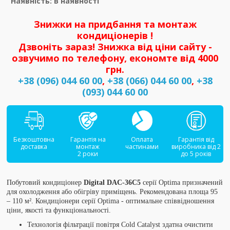
Наявність: В наявності
Знижки на придбання та монтаж
кондиціонерів !
Дзвоніть зараз! Знижка від ціни сайту -
озвучимо по телефону, економте від 4000
грн.
+38 (096) 044 60 00
,
+38 (066) 044 60 00
,
+38
(093) 044 60 00
Безкоштовна
Гарантія на
Оплата
Гарантія від
доставка
монтаж
частинами
виробника від 2
2 роки
до 5 років
Побутовий кондиціонер
Digital DAC-36C5
серії Optima призначений
для охолодження або обігріву приміщень. Рекомендована площа 95
– 110 м². Кондиціонери серії Optima - оптимальне співвідношення
ціни, якості та функціональності.
Технологія фільтрації повітря Cold Catalyst здатна очистити