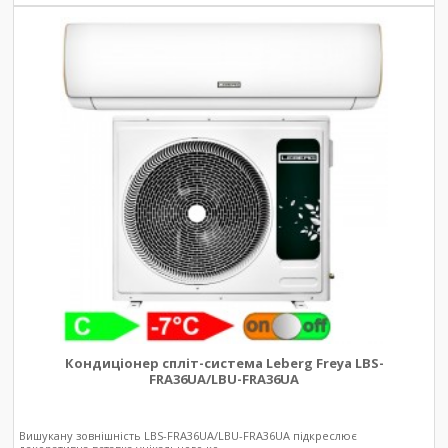
Кондиціонер спліт-система Leberg Freya LBS-
FRA36UA/LBU-FRA36UA
Вишукану зовнішність LBS-FRA36UA/LBU-FRA36UA підкреслює