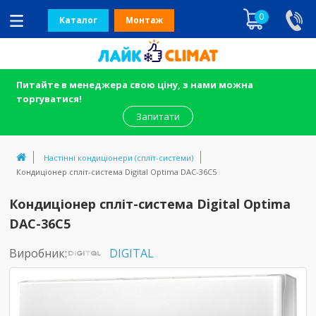
0
Каталог
Монтаж
Питайте в менеджера свою ціну, з нами можна
торгуватися!
Запитати
Настінні кондиціонери (спліт-системи)
Кондиціонер спліт-система Digital Optima DAC-36С5
Кондиціонер спліт-система Digital Optima
DAC-36С5
Виробник:
DIGITAL