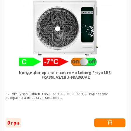
Кондиціонер спліт-система Leberg Freya LBS-
FRA36UA2/LBU-FRA36UA2
Вишукану зовнішність LBS-FRA36UA2/LBU-FRA36UA2 підкреслює
декоративна вставка унікального ..
0 грн