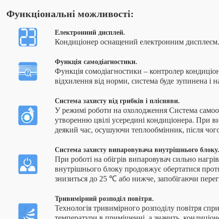
Функціональні можливості:
Електронний дисплей.
Кондиціонер оснащений електронним дисплеєм
Функція самодіагностики.
Функція сомодіагностики – контролер кондиціон
відхилення від норми, система буде зупинена і н
Система захисту від грибків і плісняви.
У режимі роботи на охолодження Система само
утворенню цвілі усередині кондиціонера. При 
деякий час, осушуючи теплообмінник, після чог
Система захисту випаровувача внутрішнього блоку
При роботі на обігрів випаровувач сильно нагрі
внутрішнього блоку продовжує обертатися протя
знизиться до 25 ℃ або нижче, запобігаючи перег
Тривимірний розподіл повітря.
Технологія тривимірного розподілу повітря спри
температури в приміщенні, а значить, кондиціон