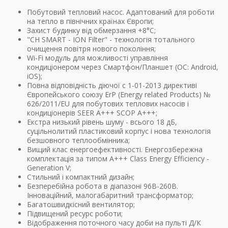
Побутовий тепловий насос. Адаптований для роботи
на тепло в північних країнах Європи;
Захист будинку від обмерзання +8°C;
"CH SMART - ION Filter" - технологія тотального
очищення повітря нового покоління;
Wi-Fi модуль для можливості управління
кондиціонером через Смартфон/Планшет (ОС: Android,
iOS);
Повна відповідність діючої c 1-01-2013 директиві
Європейського союзу ErP (Energy related Products) №
626/2011/EU для побутових теплових насосів і
кондиціонерів SEER A+++ SCOP A+++;
Екстра низький рівень шуму - всього 18 дБ,
суцільнолитий пластиковий корпус і нова технологія
безшовного теплообмінника;
Вищий клас енергоефективності. Енергозбережна
комплектація за типом A+++ Class Energy Efficiency -
Generation V;
Стильний і компактний дизайн;
Безперебійна робота в діапазоні 96В-260В.
Інноваційний, малогабаритний трансформатор;
Багатошвидкісний вентилятор;
Підвищений ресурс роботи;
Відображення поточного часу доби на пульті Д/К