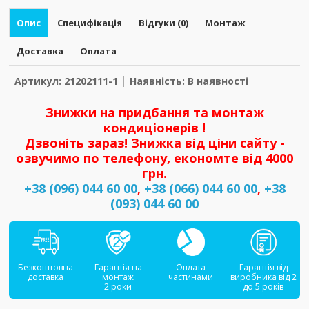
Опис
Специфікація
Відгуки (0)
Монтаж
Доставка
Оплата
Артикул: 21202111-1
Наявність: В наявності
Знижки на придбання та монтаж
кондиціонерів !
Дзвоніть зараз! Знижка від ціни сайту -
озвучимо по телефону, економте від 4000
грн.
+38 (096) 044 60 00
,
+38 (066) 044 60 00
,
+38
(093) 044 60 00
Безкоштовна
Гарантія на
Оплата
Гарантія від
доставка
монтаж
частинами
виробника від 2
2 роки
до 5 років