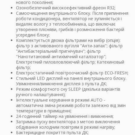
нового покоління;
Озонобезпечний високоефективний фреон R32;
Самоочищення внутрішнього блоку. Після припинення
роботи кондиціонера, вентилятор не зупиняється і
видаляє вологу з теплообмінника, що виключає
утворення плісняви, грибків і розмноження бактерій
усередині блоку;
Комплектується двома фільтрами на вибір (опція):
фільтр з активованого вугілля "Анти-запах"; фільтр
"Антибактеріальний пригнічувач"; фільтр
"Нанотитановий антихімічний каталізатор";
Електретний пиловловлюючий фільтр; Катехиновый
фільтр;
Електростатичний повітроочисний фільтр ЕСО-FRESH;
Стильний LED дисплей на панелі внутрішнього блоку.
Увімкнення/вимкнення дисплея з пульта ДК;
Режим комфортного сну SLЕЕР (декілька варіантів
ручного налаштування);
Інтелектуальне керування в режимі AUTO -
автоматична зміна режимів роботи залежно від змін
температури в приміщенні;
24-годинний таймер на увімкнення і вимкнення;
Затримка пуску вентилятора з метою виключення
обдування холодним повітрям в режимі нагріву;
Бактерицидне покриття пульта ДК;