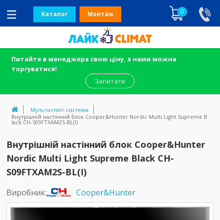
0
Каталог
Монтаж
Питайте в менеджера свою ціну, з нами можна
торгуватися!
Запитати
Мультиспліт-системи
Внутрішній настінний блок Cooper&Hunter Nordic Multi Light Supreme B
lack CH-S09FTXAM2S-BL(I)
Внутрішній настінний блок Cooper&Hunter
Nordic Multi Light Supreme Black CH-
S09FTXAM2S-BL(I)
Виробник:
Cooper&Hunter