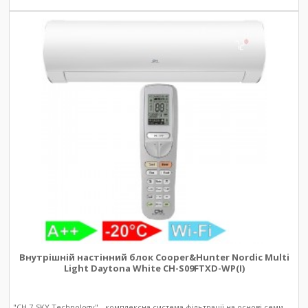
Внутрішній настінний блок Cooper&Hunter Nordic Multi
Light Daytona White CH-S09FTXD-WP(I)
"CH 7-SKY Technology" - комплексна система фільтрації на основі семи