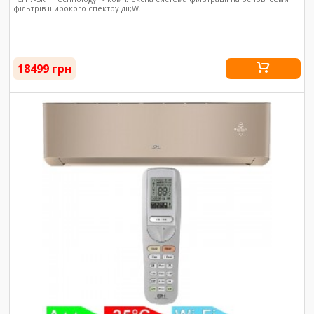
фільтрів широкого спектру дії;W..
18499 грн