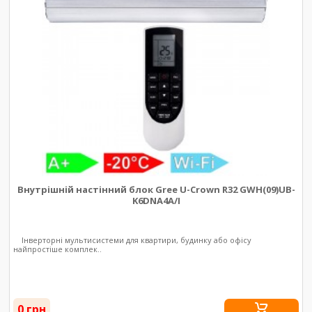
Внутрішній настінний блок Gree U-Crown R32 GWH(09)UB-
K6DNA4A/I
Інверторні мультисистеми для квартири, будинку або офісу
найпростіше комплек..
0 грн