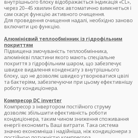
внутрішнього блоку відображається індикація «CL»,
через 20–45 хвилин блок автоматично вимкнеться і
сам скасує функцію активного очищення.
Для проведення очищення надалі, необхідно заново
включити цю функцію.
Алюмінієвий теплообмінник із гідрофільним
покриттям
Підвищена змочуваність теплообмінника,
алюмінієві пластини якого мають спеціальне
покриття з гідрофільним шаром, що забезпечує
швидке видалення конденсату з внутрішнього
блоку, що не дозволяє швидко утворюватися цвілі
та бактеріям, забезпечуючи при цьому ефективнішу
роботу кондиціонера.
Компресор DC inverter
Компресор з інвертором постійного струму
дозволяє збільшити ефективність роботи
кондиціонера, таким чином зниження споживання
енергії економить Ваші витрати. Така система
значно економніша і надійніша, ніж кондиціонери з
постійною потужністю компресора.