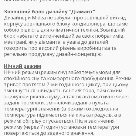
Зовнішній блок дизайну "Діамант"
Дизайнери Midea не забули і про зовнішній вигляд
корпусу зовнішнього блоку кондиціонера, що саме
собою рідкість для кліматичної техніки. Зовнішній
блок набагато витонченіший за своїх побратимів,
має грані, як у діаманта, а увага до деталей
говорить про високий рівень виробництва та
ретельно продуману дизайн-концепцію.
Нічний режим
Нічний режим (режим сну) забезпечує умови для
спокійного сну та комфортного пробудження. Режим
триває протягом 7-ми годинного циклу, при цьому
зменшується швидкість вентилятора, тим самим
знижуючи рівень шуму, а також автоматично через
задані проміжки, змінюючи задані з пульта
температурні значення (в режимі охолодження
температура піднімається на кілька градусів, а в
режимі обігріву опускається). Після закінчення
режиму (через 7 годин) установки температури
повертаються до заданого значення.