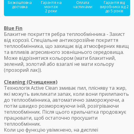
Безкоштовна
Гарантія на
Оплата
Гарантія від
доставка
монтаж
частинами
виробника від 2
2 роки
до 5 років
Blue Fin
Блакитне покриття ребра теплообмінника - Захист
від корозії. Спеціальне антикорозійне покриття
теплообмінника, що захищає від атмосферних явищ
та впливів агресивного зовнішнього середовища.
Може відрізнятися кольором (мати блакитний,
зелений, золотий або взагалі не мати кольору
(прозорий лак)).
Cleaning (Очищення)
Технологія Active Clean змиває пил, плісняву та жир,
які можуть викликати запах, коли вони прилипають
до теплообмінника, автоматично заморожуючи, а
потім швидко розморожуючи іній, розігріваючи
теплообмінник. Після цього крильчатка продовжує
працювати, щоб остаточно просушити
теплообмінник.
Коли цю функцію увімкнено, на дисплеї