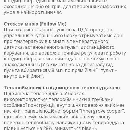
кондиціонер здійснює максимально швидке
охолодження або обігрів, для створення комфортних
умов в найкоротший час.
Стеж за мною (Follow Me)
При включенні даної функції на ПДУ, процесор
управління внутрішнього блоку отримуватиме дані
про температуру в кімнаті з температурного
датчика, встановленого в пульті дистанційного
керування, що дозволяє точніше регулювати роботу
кондиціонера, досягаючи заданого режиму в зоні
знаходження ПДУ в кімнаті. Зона дії сигналу від
пульта вбирається у 8 м.п. по прямій лінії "пульт –
внутрішній блок".
Теплообмінник із підвищеною тепловіддачею
Підвищена тепловіддача. У блоках
використовуються теплообмінники з трубками
особливої ​​конструкції, внутрішня поверхня яких має
насічки трапецієподібної форми "Innergrove cooper",
що забезпечує максимально збільшену площу
поверхні теплообміну. Завдяки цьому тепловіддача
підвищується на 28%, знижується рівень