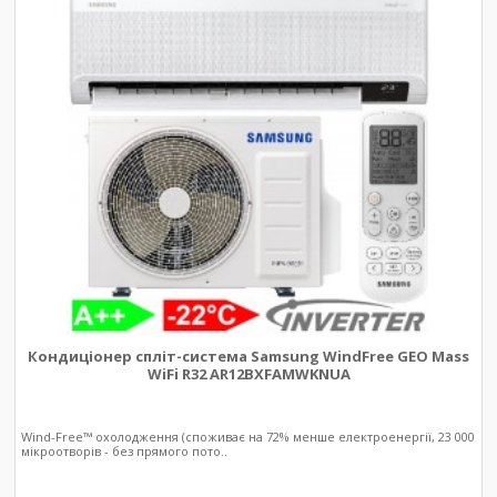
Кондиціонер спліт-система Samsung WindFree GEO Mass
WiFi R32 AR12BXFAMWKNUA
Wind-Free™ охолодження (споживає на 72% менше електроенергії, 23 000
мікроотворів - без прямого пото..