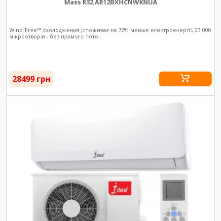
Mass R32 AR12BXHCNWKNUA
Wind-Free™ охолодження (споживає на 72% менше електроенергії, 23 000
мікроотворів - без прямого пото..
28499 грн