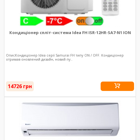
Кондиціонер спліт-система Idea FH ISR-12HR-SA7-N1 ION
ОписКондиціонер Idea серії Samurai FH типу ON / OFF. Кондиціонер
отримав оновлений дизайн, новий пу..
14726 грн