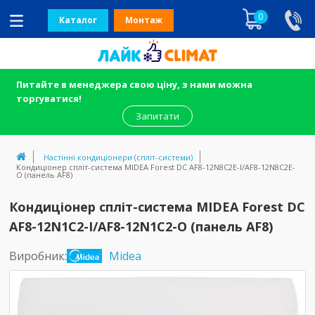
0
Каталог
Монтаж
Питайте в менеджера свою ціну, з нами можна
торгуватися!
Запитати
Настінні кондиціонери (спліт-системи)
Кондиціонер спліт-система MIDEA Forest DC AF8-12N8C2E-I/AF8-12N8C2E-
O (панель AF8)
Кондиціонер спліт-система MIDEA Forest DC
AF8-12N1C2-I/AF8-12N1C2-O (панель AF8)
Виробник:
Midea