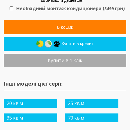
Знайшли дешевше?
Необхідний монтаж кондиціонера (
грн)
3499
В кошик
Купить в кредит
Купити в 1 клік
Інші моделі цієї серії:
20 кв.м
25 кв.м
35 кв.м
70 кв.м