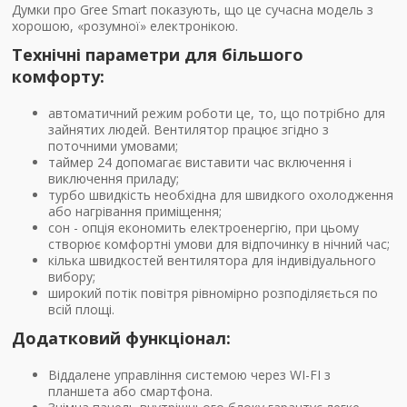
Думки про Gree Smart показують, що це сучасна модель з
хорошою, «розумної» електронікою.
Технічні параметри для більшого
комфорту:
автоматичний режим роботи це, то, що потрібно для
зайнятих людей. Вентилятор працює згідно з
поточними умовами;
таймер 24 допомагає виставити час включення і
виключення приладу;
турбо швидкість необхідна для швидкого охолодження
або нагрівання приміщення;
сон - опція економить електроенергію, при цьому
створює комфортні умови для відпочинку в нічний час;
кілька швидкостей вентилятора для індивідуального
вибору;
широкий потік повітря рівномірно розподіляється по
всій площі.
Додатковий функціонал:
Віддалене управління системою через WI-FI з
планшета або смартфона.