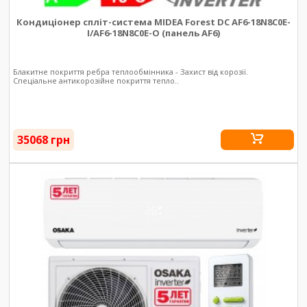
Кондиціонер спліт-система MIDEA Forest DC AF6-18N8C0E-
I/AF6-18N8C0E-O (панель AF6)
Блакитне покриття ребра теплообмінника - Захист від корозії.
Спеціальне антикорозійне покриття тепло..
35068 грн