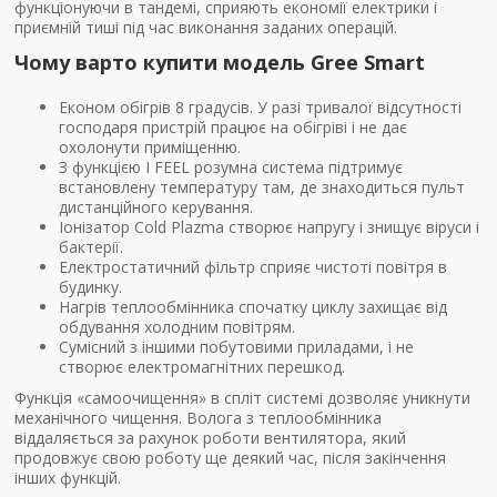
функціонуючи в тандемі, сприяють економії електрики і
приємній тиші під час виконання заданих операцій.
Чому варто купити модель Gree Smart
Економ обігрів 8 градусів. У разі тривалої відсутності
господаря пристрій працює на обігріві і не дає
охолонути приміщенню.
З функцією I FEEL розумна система підтримує
встановлену температуру там, де знаходиться пульт
дистанційного керування.
Іонізатор Cold Plazma створює напругу і знищує віруси і
бактерії.
Електростатичний фільтр сприяє чистоті повітря в
будинку.
Нагрів теплообмінника спочатку циклу захищає від
обдування холодним повітрям.
Сумісний з іншими побутовими приладами, і не
створює електромагнітних перешкод.
Функція «самоочищення» в спліт системі дозволяє уникнути
механічного чищення. Волога з теплообмінника
віддаляється за рахунок роботи вентилятора, який
продовжує свою роботу ще деякий час, після закінчення
інших функцій.