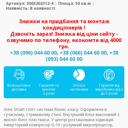
Артикул: 3003202312-4
Площа: 50 кв.м
Наявність: В наявності
Знижки на придбання та монтаж
кондиціонерів !
Дзвоніть зараз! Знижка від ціни сайту -
озвучимо по телефону, економте від 4000
грн.
+38 (096) 044 60 00
,
+38 (066) 044 60 00
,
+38
(093) 044 60 00
Безкоштовна
Гарантія на
Оплата
Гарантія від
доставка
монтаж
частинами
виробника від 2
2 роки
до 5 років
Gree Smart спліт-система бізнес-класу. Оформлена в
сучасному, стриманому стилі. Внутрішній блок виконаний з
якісної білої пластмаси. У центрі розташована індикація.
Інверторний компресор G-10 і розумний мікропроцесор,