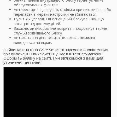
Знімна панель внутрішнього блоку гарантує легке
обслуговування фільтрів.
Авторестарт - це зручно, оскільки при виключенні або
перепадах в мережі настройки не збиваються.
Пульт ДУ управління оснащений блокуванням, що
захищає від доступу дітей.
Захисне, антикорозійне покриття продовжує термін
служби зовнішнього блоку.
Автоматична діагностика поломок - помилка
виводиться на екран.
Найвигідніша ціна Gree Smart зі звуковим оповіщенням
при включенні і виключенні у нас в інтернет-магазині.
Оформіть заявку на сайті, і ми зв'яжемося з вами для
уточнення деталей.