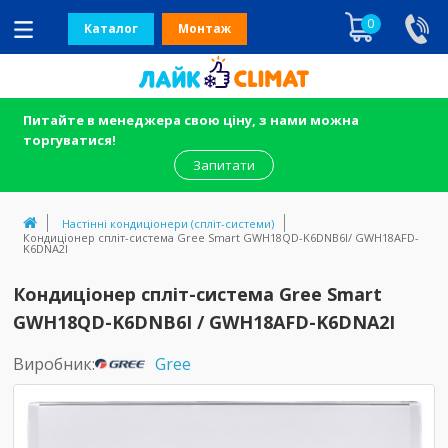
0
Каталог
Монтаж
Питайте в менеджера свою ціну, з нами можна
торгуватися!
Запитати
Настінні кондиціонери (спліт-системи)
Кондиціонер спліт-система Gree Smart GWH18QD-K6DNB6I/ GWH18AFD-
K6DNA2I
Кондиціонер спліт-система Gree Smart
GWH18QD-K6DNB6I / GWH18AFD-K6DNA2I
Виробник:
Gree