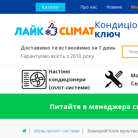
Каталог
Про нас
Новини
Мо
Кондиці
ключ
Доставимо та встановимо за 1 день
Гарантуємо якість з 2010 року
Настінні
Мо
кондиціонери
Се
(спліт-системи)
Питайте в менеджера св
Мультиспліт-системи
Зовнішній блок мультисп