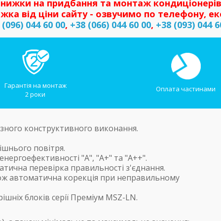
нижки на придбання та монтаж кондиціонерів
жка від ціни сайту - озвучимо по телефону, ек
 (096) 044 60 00
,
+38 (066) 044 60 00
,
+38 (093) 044 6
Гарантія на монтаж
Оплата частинами
2 роки
різного конструктивного виконання.
ішнього повітря.
нергоефективності "А", "А+" та "А++".
атична перевірка правильності з'єднання.
акож автоматична корекція при неправильному
ішніх блоків серії Преміум MSZ-LN.