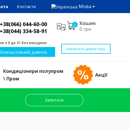
Мова
лата
Контакти
Кошик
+38(066) 044-60-00
0
0 грн
+38(044) 334-58-91
м з 9 до 21 без вихідних
Написати директору
безкоштовний дзвінок
Кондиціонери полупром
Акцїї
\ Пром
Запитати