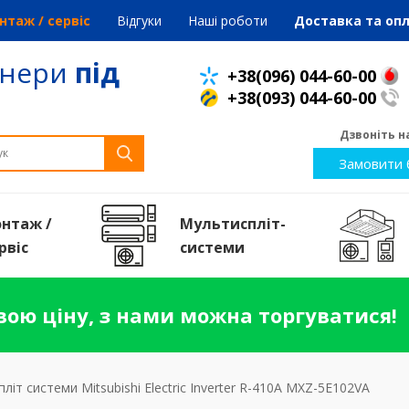
нтаж / сервіс
Відгуки
Наші роботи
Доставка та оп
онери
під
+38(096) 044-60-00
+38(093) 044-60-00
Дзвоніть на
Замовити 
нтаж /
Мультиспліт-
рвiс
системи
ою ціну, з нами можна торгуватися!
літ системи Mitsubishi Electric Inverter R-410A MXZ-5E102VA