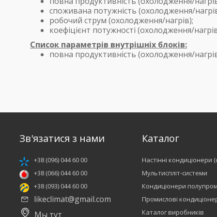
повна продуктивність (охолодження/нагрів
споживана потужність (охолодження/нагрів
робочий струм (охолодження/нагрів);
коефіцієнт потужності (охолодження/нагрів
Список параметрів внутрішніх блоків:
повна продуктивність (охолодження/нагрів
Зв'язатися з нами
Каталог
+38 (096) 044 60 00
Настінні кондиціонери (
+38 (066) 044 60 00
Мультиспліт-системи
+38 (093) 044 60 00
Кондиціонери полупром
likeclimat@gmail.com
Промислові кондиціоне
Каталог виробників
Мы тут