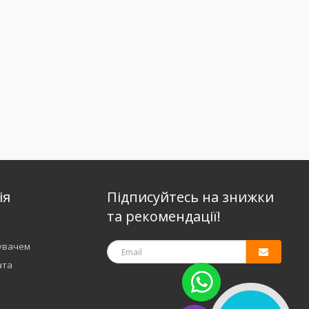
ія
Підписуйтесь на знижки
та рекомендації!
тувачем
ата