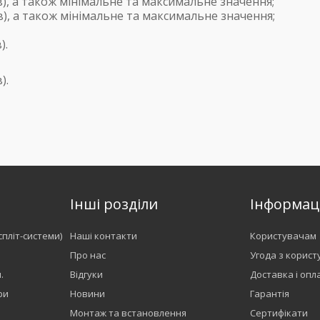
), а також мінімальне та максимальне значення;
), а також мінімальне та максимальне значення;
).
).
Інші розділи
Інформац
спліт-системи)
Наші контакти
Користувачам
Про нас
Угода з корис
.
Відгуки
Доставка і опл
ри
Новини
Гарантія
Монтаж та встановлення
Сертифікати