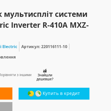
к мультиспліт системи
tric Inverter R-410A MXZ-
 Electric
Артикул: 220116111-10
овлення
орівняти з іншими
Знайшли
дешевше?
Купить в кредит