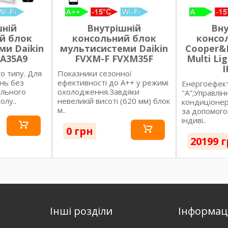
шній
Внутрішній
Вну
й блок
консольний блок
консо
ми Daikin
мультисистеми Daikin
Cooper&H
HA35A9
FVXM-F FVXM35F
Multi Li
I
о типу. Для
Показники сезонної
нь без
ефективності до A++ у режимі
Енергоефект
вільного
охолодження.Завдяки
"А";Управлін
олу..
невеликій висоті (620 мм) блок
кондиціонер
м..
за допомого
індиві..
0 грн
20199 
Інші розділи
Інформац