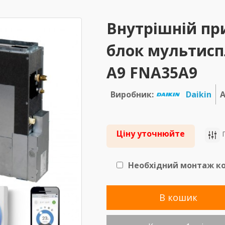
Внутрішній пр
блок мультиспл
A9 FNA35A9
Виробник:
Daikin
А
Ціну уточнюйте
П
Необхідний монтаж ко
В кошик