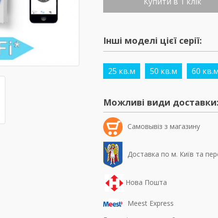
Купити в 1 клік
Інші моделі цієї серії:
25 кв.м
50 кв.м
60 кв.
Можливі види доставки
Самовывiз з магазину
Доставка по м. Київ та пер
Нова Пошта
Meest Express