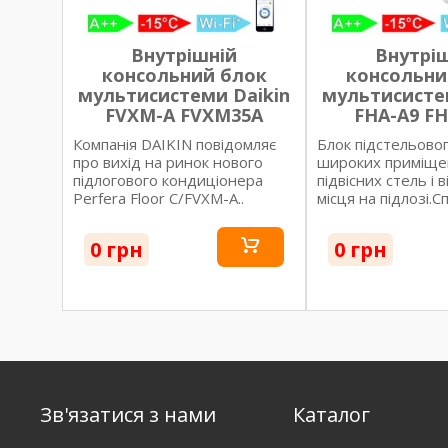
Внутрішній
Внутрі
консольний блок
консольни
мультисистеми Daikin
мультисисте
FVXM-A FVXM35A
FHA-A9 F
Компанія DAIKIN повідомляє
Блок підстельовог
про вихід на ринок нового
широких приміще
підлогового кондиціонера
підвісних стель і 
Perfera Floor C/FVXM-A..
місця на підлозі.Сп
0 грн
0 грн
Зв'язатися з нами
Каталог