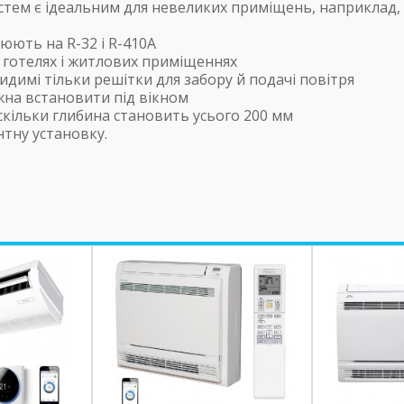
стем є ідеальним для невеликих приміщень, наприклад, 
юють на R-32 і R-410A
, готелях і житлових приміщеннях
видимі тільки решітки для забору й подачі повітря
жна встановити під вікном
скільки глибина становить усього 200 мм
нтну установку.