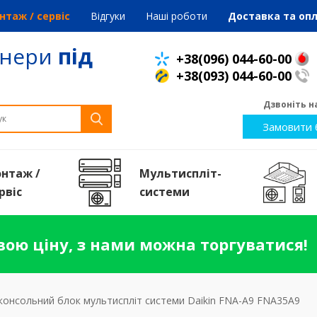
нтаж / сервіс
Відгуки
Наші роботи
Доставка та оп
онери
під
+38(096) 044-60-00
+38(093) 044-60-00
Дзвоніть на
Замовити 
нтаж /
Мультиспліт-
рвiс
системи
ою ціну, з нами можна торгуватися!
консольний блок мультиспліт системи Daikin FNA-A9 FNA35A9