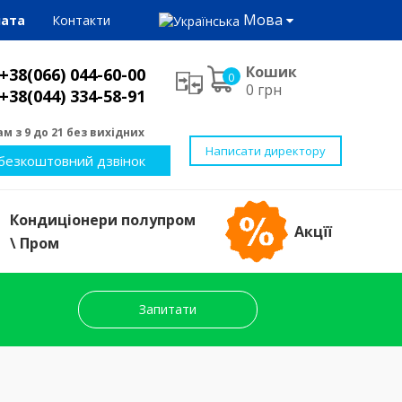
Мова
лата
Контакти
Кошик
+38(066) 044-60-00
0
0 грн
+38(044) 334-58-91
м з 9 до 21 без вихідних
Написати директору
безкоштовний дзвінок
Кондиціонери полупром
Акцїї
\ Пром
Запитати