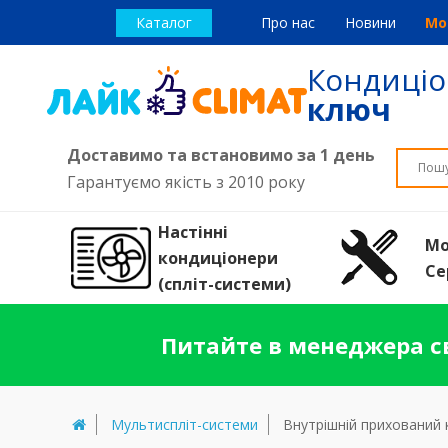
Каталог
Про нас
Новини
Мо
Кондиці
ключ
Доставимо та встановимо за 1 день
Гарантуємо якість з 2010 року
Настінні
Мо
кондиціонери
Се
(спліт-системи)
Питайте в менеджера св
Мультиспліт-системи
Внутрішній прихований 