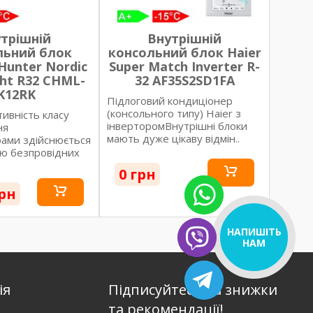
трішній
Внутрішній
льний блок
консольний блок Haier
unter Nordic
Super Match Inverter R-
ght R32 CHML-
32 AF35S2SD1FA
K12RK
Підлоговий кондиціонер
(консольного типу) Haier з
ивність класу
інверторомВнутрішні блоки
ня
мають дуже цікаву відмін..
ами здійснюється
ю безпровідних
0 грн
грн
НАПИШІТЬ
НАМ
ія
Підписуйтесь на знижки
та рекомендації!