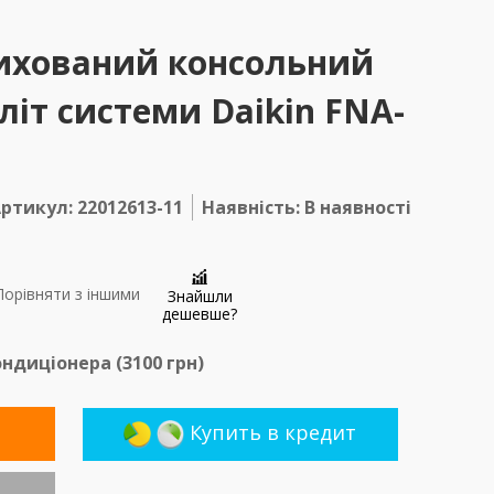
ихований консольний
іт системи Daikin FNA-
ртикул: 22012613-11
Наявність: В наявності
орівняти з іншими
Знайшли
дешевше?
ндиціонера (
3100
грн)
Купить в кредит