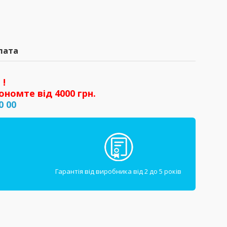
лата
 !
ономте від 4000 грн.
0 00
Гарантія від виробника від 2 до 5 років