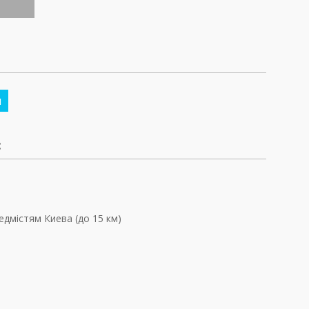
м
:
едмістям Киева (до 15 км)