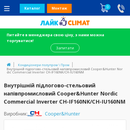
0
Каталог
Монтаж
Питайте в менеджера свою ціну, з нами можна
торгуватися!
Запитати
Кондиціонери полупром \ Пром
Внутрішній підлогово-стельовий напівпромисловий Cooper&Hunter Nor
dic Commercial Inverter CH-IF160NK/CH-IU160NM
Внутрішній підлогово-стельовий
напівпромисловий Cooper&Hunter Nordic
Commercial Inverter CH-IF160NK/CH-IU160NM
Виробник:
Cooper&Hunter