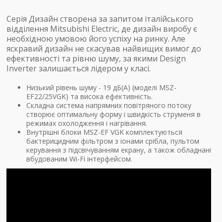
Серія Дизайн створена за запитом італійського
відділення Mitsubishi Electric, де дизайн виробу є
необхідною умовою його успіху на ринку. Але
яскравий дизайн не скасував найвищих вимог до
ефективності та рівню шуму, за якими Design
Inverter залишається лідером у класі.
Низький рівень шуму - 19 дБ(А) (моделі MSZ-
EF22/25VGK) та висока ефективність.
Складна система напрямних повітряного потоку
створює оптимальну форму і швидкість струменя в
режимах охолодження і нагрівання.
Внутрішні блоки MSZ-EF VGK комплектуються
бактерицидним фільтром з іонами срібла, пультом
керування з підсвічуванням екрану, а також обладнані
вбудованим Wi-Fi інтерфейсом.