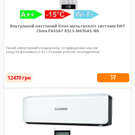
Внутрішній настінний блок мультиспліт системи EWT
Clima PASSAT R32 S-M07GAS-N8
Тихий інверторний кондиціонер із підвищеним класом
енергоефективності А++.Режими роботи: охолодження..
12470 грн