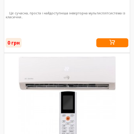
Це сучасна, проста і найдоступніша інверторна мультисплітсистема із
класични..
0 грн