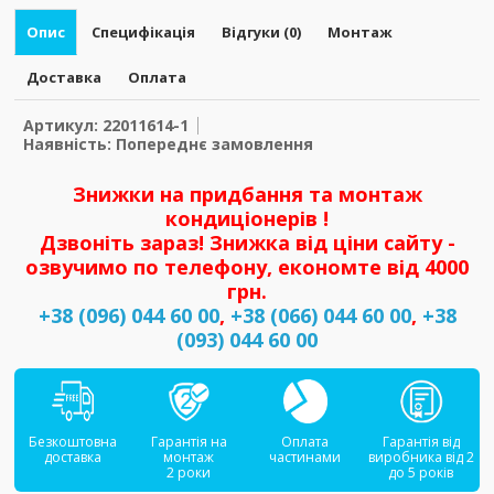
Опис
Специфікація
Відгуки (0)
Монтаж
Доставка
Оплата
Артикул: 22011614-1
Наявність: Попереднє замовлення
Знижки на придбання та монтаж
кондиціонерів !
Дзвоніть зараз! Знижка від ціни сайту -
озвучимо по телефону, економте від 4000
грн.
+38 (096) 044 60 00
,
+38 (066) 044 60 00
,
+38
(093) 044 60 00
Безкоштовна
Гарантія на
Оплата
Гарантія від
доставка
монтаж
частинами
виробника від 2
2 роки
до 5 років