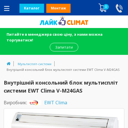
0
Каталог
Монтаж
Питайте в менеджера свою ціну, з нами можна
торгуватися!
Запитати
Мультиспліт-системи
Внутрішній консольний блок мультиспліт системи EWT Clima V-M24GAS
Внутрішній консольний блок мультиспліт
системи EWT Clima V-M24GAS
Виробник:
EWT Clima