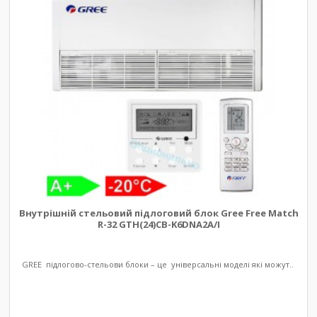
Внутрішній стельовий підлоговий блок Gree Free Match
R-32 GTH(24)CB-K6DNA2A/I
GREE підлогово-стельови блоки – це універсальні моделі які можут..