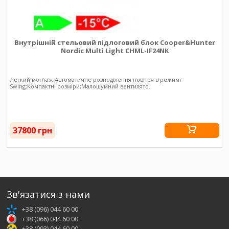
Внутрішній стельовий підлоговий блок Cooper&Hunter
Nordic Multi Light CHML-IF24NK
Легкий монтаж;Автоматичне розподілення повітря в режимі
Swing;Компактні розміри;Малошумний вентилято..
37800 грн
Зв'язатися з нами
+38 (096) 044 60 00
+38 (066) 044 60 00
+38 (093) 044 60 00