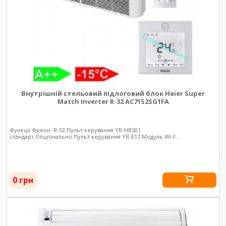
Внутрішній стельовий підлоговий блок Haier Super
Match Inverter R-32 AC71S2SG1FA
Функції:Фреон: R-32;Пульт керування YR-HBS01
стандарт.Опціонально:Пульт керування YR-E17;Модуль Wi-F..
0 грн