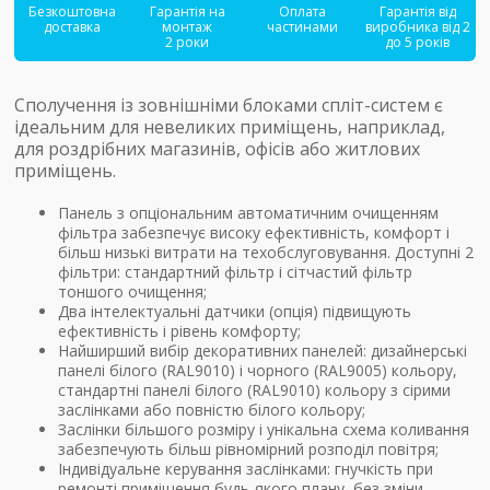
Безкоштовна
Гарантія на
Оплата
Гарантія від
доставка
монтаж
частинами
виробника від 2
2 роки
до 5 років
Сполучення із зовнішніми блоками спліт-систем є
ідеальним для невеликих приміщень, наприклад,
для роздрібних магазинів, офісів або житлових
приміщень.
Панель з опціональним автоматичним очищенням
фільтра забезпечує високу ефективність, комфорт і
більш низькі витрати на техобслуговування. Доступні 2
фільтри: стандартний фільтр і сітчастий фільтр
тоншого очищення;
Два інтелектуальні датчики (опція) підвищують
ефективність і рівень комфорту;
Найширший вибір декоративних панелей: дизайнерські
панелі білого (RAL9010) і чорного (RAL9005) кольору,
стандартні панелі білого (RAL9010) кольору з сірими
заслінками або повністю білого кольору;
Заслінки більшого розміру і унікальна схема коливання
забезпечують більш рівномірний розподіл повітря;
Індивідуальне керування заслінками: гнучкість при
ремонті приміщення будь-якого плану, без зміни