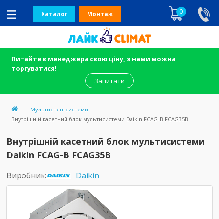
0
Каталог
Монтаж
Питайте в менеджера свою ціну, з нами можна
торгуватися!
Запитати
Мультиспліт-системи
Внутрішній касетний блок мультисистеми Daikin FCAG-В FCAG35B
Внутрішній касетний блок мультисистеми
Daikin FCAG-В FCAG35B
Виробник:
Daikin