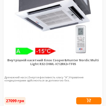
Внутрішній касетний блок Cooper&Hunter Nordic Multi
Light R32 CHML-IC12RK2+TF05
Дренажний насос;Енергоефективність класу "А";Управління
кондиціонерами здійснюється за допомогою без..
27099 грн