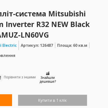
літ-система Mitsubishi
m Inverter R32 NEW Black
\MUZ-LN60VG
 Electric
Артикул: 126487
Площа: 60 кв.м
овлення
Порівняти з іншими
Знайшли
дешевше?
Купити в 1 клік