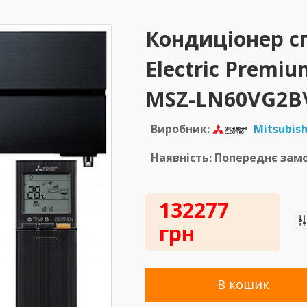
Кондиціонер сп
Electric Premiu
MSZ-LN60VG2B
Виробник:
Mitsubishi
Наявність: Попереднє зам
132277
грн
В кошик