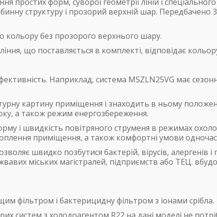
я простих форм, суворої геометрії ліній і спеціальног
бинну структуру і прозорий верхній шар. Передбачено 3
о кольору без прозорого верхнього шару.
ління, що поставляється в комплекті, відповідає кольор
фективність. Наприклад, система MSZLN25VG має сезонн
турну картину приміщення і знаходить в ньому положен
оку, а також режим енергозбереження.
му і швидкість повітряного струменя в режимах охолод
оплення приміщення, а також комфортні умови одночасн
зволяє швидко позбутися бактерій, вірусів, алергенів і 
о жвавих міських магістралей, підприємств або ТЕЦ. вб
м фільтром і бактерицидну фільтром з іонами срібла.
арих систем з холодоагентом R22 на дані моделі не потр