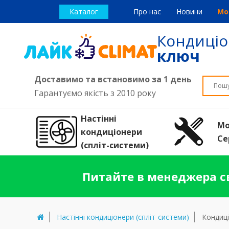
Каталог
Про нас
Новини
Мо
Кондиці
ключ
Доставимо та встановимо за 1 день
Гарантуємо якість з 2010 року
Настінні
Мо
кондиціонери
Се
(спліт-системи)
Питайте в менеджера св
Настінні кондиціонери (спліт-системи)
Кондиці