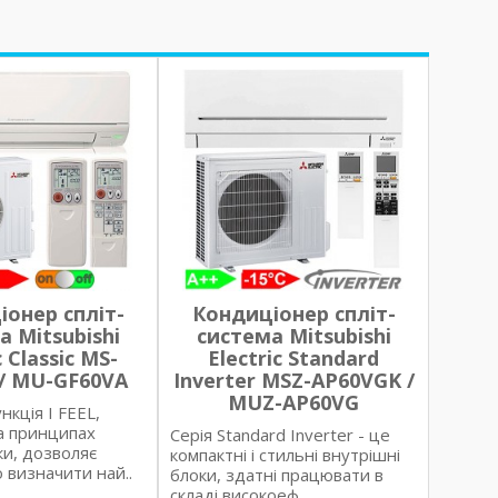
онер спліт-
Кондиціонер спліт-
а Mitsubishi
система Mitsubishi
c Classic MS-
Electric Standard
/ MU-GF60VA
Inverter MSZ-AP60VGK /
MUZ-AP60VG
нкція I FEEL,
а принципах
Серія Standard Inverter - це
іки, дозволяє
компактні і стильні внутрішні
 визначити най..
блоки, здатні працювати в
складі високоеф..