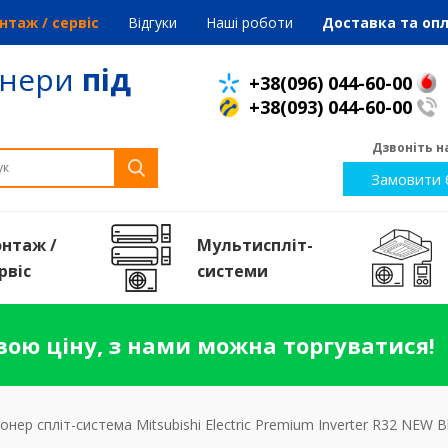
нтаж / сервіс
Відгуки
Наші роботи
Доставка та оп
онери
під
+38(096) 044-60-00
+38(093) 044-60-00
Дзвоніть на
Замовити 
нтаж /
Мультиспліт-
рвiс
системи
ою ціну, з нами можна торгуватися!
онер спліт-система Mitsubishi Electric Premium Inverter R32 NE