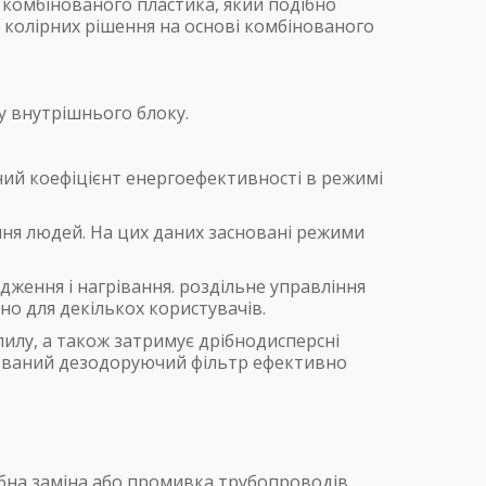
о комбінованого пластика, який подібно
 колірних рішення на основі комбінованого
у внутрішнього блоку.
ий коефіцієнт енергоефективності в режимі
ня людей. На цих даних засновані режими
ження і нагрівання. роздільне управління
о для декількох користувачів.
пилу, а також затримує дрібнодисперсні
удований дезодоруючий фільтр ефективно
ібна заміна або промивка трубопроводів.