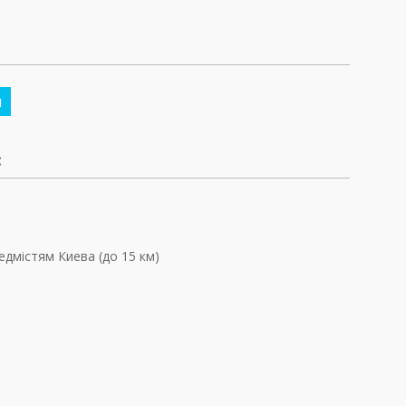
м
:
едмістям Киева (до 15 км)