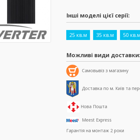
Інші моделі цієї серії:
25 кв.м
35 кв.м
50 кв.
Можливі види доставки
Самовывiз з магазину
Доставка по м. Київ та пер
Нова Пошта
Meest Express
Гарантія на монтаж 2 роки