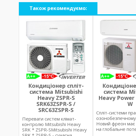
Також рекомендуємо:
Кондиціонер спліт-
Кондиціоне
система Mitsubishi
система Mit
Heavy ZSPR-S
Heavy Power
SRK63ZSPR-S /
W
SRC63ZSPR-S
Спліт-системи пр
озонобезпечному 
Переваги систем клімат-
Новий фреон має 
контролю Mitsubishi Heavy
на глобальне потеп
SRK * ZSPR-SMitsubishi Heavy
SRK * ZSPR-S - сучасна..