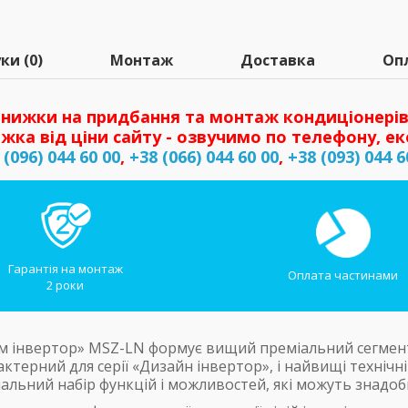
ки (0)
Монтаж
Доставка
Оп
нижки на придбання та монтаж кондиціонерів
жка від ціни сайту - озвучимо по телефону, ек
 (096) 044 60 00
,
+38 (066) 044 60 00
,
+38 (093) 044 6
Гарантія на монтаж
Оплата частинами
2 роки
 інвертор» MSZ-LN формує вищий преміальний сегмент н
терний для серії «Дизайн інвертор», і найвищі технічні
мальний набір функцій і можливостей, які можуть знадо