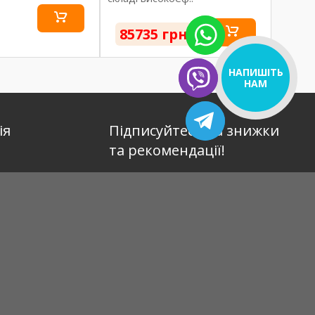
85735 грн
НАПИШІТЬ
НАМ
ія
Підписуйтесь на знижки
та рекомендації!
тувачем
ата