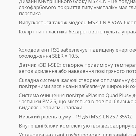
Дизайн внутрішнього блоку MSZ-LN - це поєднанн
лакофарбового покриття типу «металік» має гли
пластика:
Випускається також модель MSZ-LN * VGW білог
Колір і тип пластика бездротового пульта управ
Холодоагент R32 забезпечує підвищену енергое
охолодження SEER = 10,5.
Датчик «3D I-SEE» створює тривимірну темпера
автовідхилення або наведення повітряного пот
Складна система жалюзі створює оптимальну фор
повітряними заслінками забезпечує широкий ох
Система очищення повітря «Plasma Quad Plus» до
частинки PM2.5, що містяться в повітрі близьк
видаляє неприємні запахи.
Низький рівень шуму - 19 дБ (MSZ-LN25 / 35VG).
Внутрішні блоки комплектуються дезодорирующи
Установка на старі трубопроводи: при заміні ст