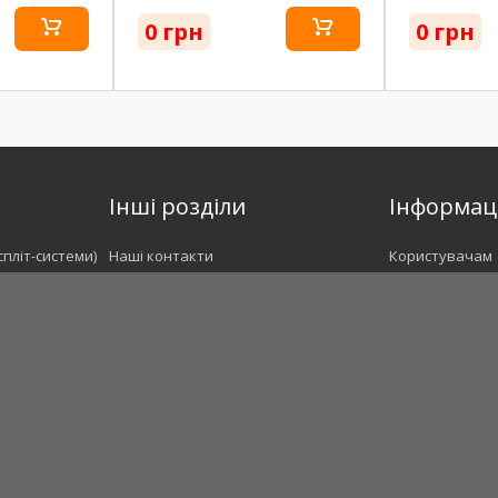
0 грн
0 грн
Інші розділи
Інформац
спліт-системи)
Наші контакти
Користувачам
Про нас
Угода з корис
.
Відгуки
Доставка і опл
ри
Новини
Гарантія
Монтаж та встановлення
Сертифікати
Демонтаж кондиціонерів
Наші роботи
Сервіс та чистка кондиціонерів