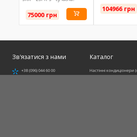
104966 грн
75000 грн
Зв'язатися з нами
Каталог
+38 (096) 044 60 00
Настінні кондиціонери (
+38 (066) 044 60 00
Мультиспліт-системи
+38 (093) 044 60 00
Кондиціонери полупром
likeclimat@gmail.com
Промислові кондиціоне
Каталог виробників
Мы тут
@likeclimat