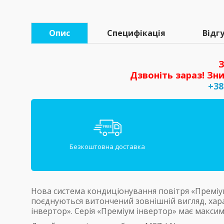
Опис
Специфікація
Відгу
З
Дзвоніть зараз! Зни
+38
Безкоштовна доставка
Нова система кондиціонування повітря «Преміум
поєднуються витончений зовнішній вигляд, харак
інвертор». Серія «Преміум інвертор» має макси