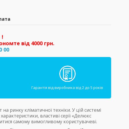
лата
 !
ономте від 4000 грн.
0 00
Гарантія від виробника від 2 до 5 років
а ринку кліматичної техніки. У цій системі
 характеристики, властиві серії «Делюкс
битися самому вимогливому користувачеві.