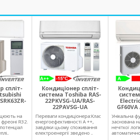
р спліт-
Кондиціонер спліт-
Кондиці
subishi
система Toshiba RAS-
систем
 SRK63ZR-
22PKVSG-UA/RAS-
Electri
22PAVSG-UA
GF60VA 
ацюють на
Переваги кондиціонера:Клас
Унікальна фу
фреоні R32.
енергоефективності А ++,
заснована н
потенціал
завдяки цьому споживання
нечіткої лог
лі..
електроенергії зведено ..
автоматично