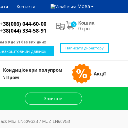
Мова
лата
Контакти
Кошик
+38(066) 044-60-00
0
0 грн
+38(044) 334-58-91
м з 9 до 21 без вихідних
Написати директору
безкоштовний дзвінок
Кондиціонери полупром
Акцїї
\ Пром
Запитати
W Black MSZ-LN60VG2B / MUZ-LN60VG3