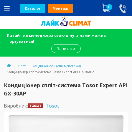
0
Каталог
Монтаж
Питайте в менеджера свою ціну, з нами можна
торгуватися!
Запитати
Настінні кондиціонери (спліт-системи)
Кондиціонер спліт-система Tosot Expert API GX-30AP2
Кондиціонер спліт-система Tosot Expert API
GX-30AP
Виробник:
Tosot