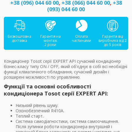
+38 (096) 044 60 00
,
+38 (066) 044 60 00
,
+38
(093) 044 60 00
Безкоштовна
Гарантія на
Оплата
Гарантія від
доставка
монтаж
частинами
виробника від 2
2 роки
до 5 років
Кондиціонер Tosot серії EXPERT API сучасний кондиціонер
бізнес-класу типу ON / OFF, який об'єднує в собі всі необхідні
функції кліматичного обладнання, сучасний дизайн і
розширені можливості по управлінню.
Функції та основні особливості
кондиціонера Tosot серії EXPERT API:
Низький рівень шуму.
Озонобезпечний R410A.
Теплий старт.
Система самодіагностики, система самоочищення.
Після зупинки роботи кондиціонера внутрішній і
зовнішній блоки залишаються сухими і чистими, що