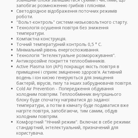
запобігає розмноженню грибків і плісняви.
Светодіоідное відображення поточних режимів
роботи.
"Вольт-контроль" системи низьковольтного старту.
Технологія осушення повітря без зниження
температури.
Компактна конструкція.
Точний температурний контроль 0,5 ° С.
Мінімальний рівень енергоспоживання.
Технологія "Інтелектуальне розморожування".
Антикорозійне покриття теплообмінників.
Active Plasma Ion (API) покращує якість повітря в
приміщенні і сприяє зміцненню здоров'я. Активний
водень і іон кисню генеруються для знищення
бактерій, вірусів, пилу та інших забруднювачів повітря.
Cold Air Prevention - Попередження обдування
холодним повітрям. Теплообмінник внутрішнього
блоку буде спочатку нагріватися до заданої
температури, а потім в кімнату буде подаватися вже
нагріте повітря, запобігаючи, тим самим, обдув
холодним повітрям.
Комфортний "Нічний режим". Включає в себе режими:
стандартний, інтелектуальний, призначений для
користувача.