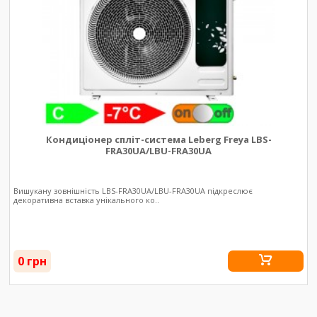
Кондиціонер спліт-система Leberg Freya LBS-
FRA30UA/LBU-FRA30UA
Вишукану зовнішність LBS-FRA30UA/LBU-FRA30UA підкреслює
декоративна вставка унікального ко..
0 грн