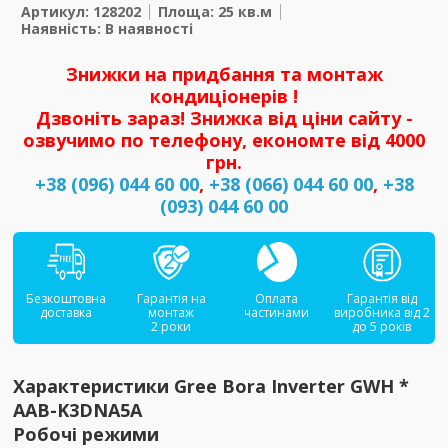
Артикул: 128202
Площа: 25 кв.м
Наявність: В наявності
Знижки на придбання та монтаж
кондиціонерів !
Дзвоніть зараз! Знижка від ціни сайту -
озвучимо по телефону, економте від 4000
грн.
+38 (096) 044 60 00
,
+38 (066) 044 60 00
,
+38
(093) 044 60 00
Безкоштовна
Гарантія на
Оплата
Гарантія від
доставка
монтаж
частинами
виробника від 2
2 роки
до 5 років
Характеристики Gree Bora Inverter GWH *
AAB-K3DNA5A
Робочі режими