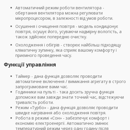
Автоматичний режим роботи вентилятора -
обертання вентилятора можна регулювати
мікропроцесором, в залежності від умов роботи.
Осушення і очищення повітря - модель кондиціонує
повітря, осушує його, усуваючи надмірну вологість, а
також здійснює попередню очистку.
Охолодження і обігрів - створює найбільш підходящу
кліматичну зупинку, яка сприяє вашому комфорту і
приємного проведення часу.
Функції управління
Таймер - дана функція дозволяє проводити
автоматичне включення / вимикання агрегату в строго
запрограмоване вами час.
Годинники на пульті - така досить зручна функція
допоможе вам завжди знати точний час, відстежуючи
тривалість роботи.
Режим «Турбо» - дана функція дозволяє проводити
швидке нагрівання або охолодження повітря.
Робота в режимі «Сон» - забезпечує комфорт і
економію електроенергії. Автоматично змінює
температурний режим через одну годину після