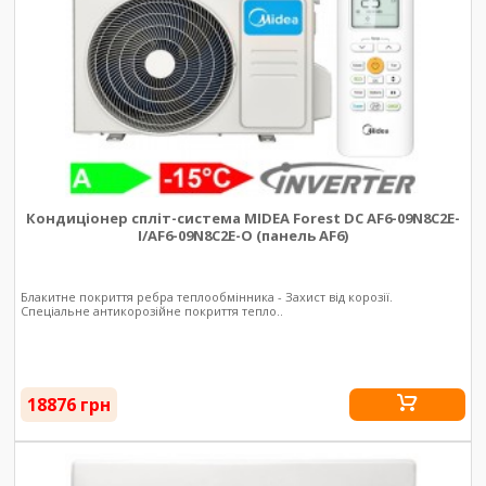
Кондиціонер спліт-система MIDEA Forest DC AF6-09N8C2E-
I/AF6-09N8C2E-O (панель AF6)
Блакитне покриття ребра теплообмінника - Захист від корозії.
Спеціальне антикорозійне покриття тепло..
18876 грн