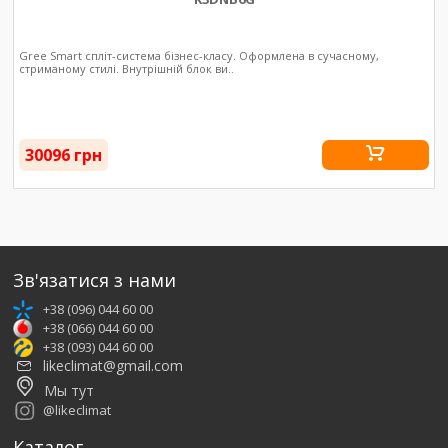
Gree Smart спліт-система бізнес-класу. Оформлена в сучасному,
стриманому стилі. Внутрішній блок ви..
30096 грн
Зв'язатися з нами
+38 (096) 044 60 00
+38 (066) 044 60 00
+38 (093) 044 60 00
likeclimat@gmail.com
Мы тут
@likeclimat
Каталог