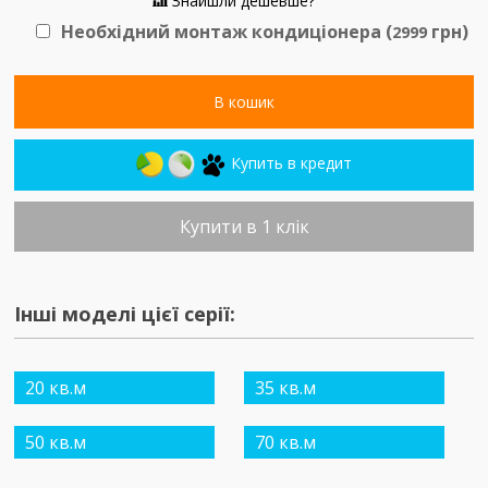
Знайшли дешевше?
Необхідний монтаж кондиціонера (
грн)
2999
В кошик
Купить в кредит
Купити в 1 клік
Інші моделі цієї серії:
20 кв.м
35 кв.м
50 кв.м
70 кв.м