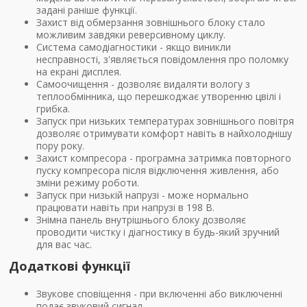
задані раніше функції.
Захист від обмерзання зовнішнього блоку стало
можливим завдяки реверсивному циклу.
Система самодіагностики - якщо виникли
несправності, з'являється повідомлення про поломку
на екрані дисплея.
Самоочищення - дозволяє видаляти вологу з
теплообмінника, що перешкоджає утворенню цвілі і
грибка.
Запуск при низьких температурах зовнішнього повітря
дозволяє отримувати комфорт навіть в найхолоднішу
пору року.
Захист компресора - програмна затримка повторного
пуску компресора після відключення живлення, або
зміни режиму роботи.
Запуск при низькій напрузі - може нормально
працювати навіть при напрузі в 198 В.
Знімна панель внутрішнього блоку дозволяє
проводити чистку і діагностику в будь-який зручний
для вас час.
Додаткові функції
Звукове сповіщення - при включенні або виключенні
подає звуковий сигнал.