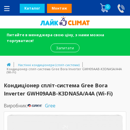
0
Каталог
Монтаж
Питайте в менеджера свою ціну, з нами можна
торгуватися!
Запитати
Настінні кондиціонери (спліт-системи)
Кондиціонер спліт-система Gree Bora Inverter GWH09AAB-K3DNA5A/A4A 
(Wi-Fi)
Кондиціонер спліт-система Gree Bora
Inverter GWH09AAB-K3DNA5A/A4A (Wi-Fi)
Виробник:
Gree