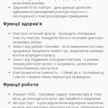
включення режиму.
Широкий потік повітря - дана функція дозволяє
здійснювати рівномірний розподіл нагрітого і
охолодженого повітря всередині приміщення.
Функції здоров'я
Електростатичний фільтр - проводить попередню
очистку повітря, знищуючи багато негативні фактори і
неприємні запахи.
Захист від грибків і плісняви - після вимкнення система
продовжує працювати якийсь час, видаляючи залишки
вологи всередині корпусу.
Захист від обдування холодним повітрям - в режимі
обігріву вентилятор вкл. з затримкою, дозволяючи
теплообміннику прогрітися.
Електромагнітна сумісність - стійкий до е / м перешкод
і сам не створює ніяких перешкод в приміщенні.
Функції роботи
Функція I FEEL - підтримує задану температуру в тому
місці, де знаходиться пульт дистанційного керування.
Авторестарт - в разі відключення від мережі живлення,
модель автоматично перезапускається, зберігаючи всі