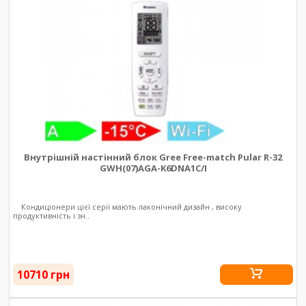
Внутрішній настінний блок Gree Free-match Pular R-32
GWH(07)AGA-K6DNA1C/I
Кондиціонери цієї серії мають лаконічний дизайн , високу
продуктивність і зн..
10710 грн