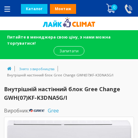
0
Каталог
Монтаж
Питайте в менеджера свою ціну, з нами можна
торгуватися!
Запитати
Знято з виробництва
Внутрішній настінний блок Gree Change GWH(07)KF-K3DNA5G/I
Внутрішній настінний блок Gree Change
GWH(07)KF-K3DNA5G/I
Виробник:
Gree