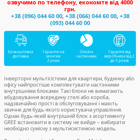
озвучимо по телефону, економте від 4000
грн.
+38 (096) 044 60 00
,
+38 (066) 044 60 00
,
+38
(093) 044 60 00
Безкоштовна
Гарантія на
Оплата
Гарантія від
доставка
монтаж
частинами
виробника від 2
2 роки
до 5 років
Інверторні мультісістеми для квартири, будинку або
офісу найпростіше комплектувати настінними
внутрішніми блоками. Такі блоки не вимагають
вбудовування всередину стелі або короба,
надзвичайно прості в обслуговуванні і мають
звичне для будь-якого користувача управління.
Однак будь-який внутрішній блок з асортименту
GREE встановити в систему не вийде – вибирати
необхідно сумісну з мультисистемою модель.