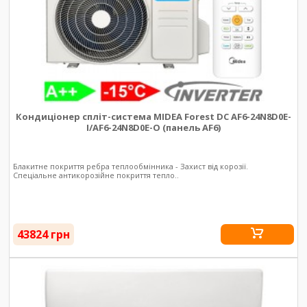
Кондиціонер спліт-система MIDEA Forest DC AF6-24N8D0E-
I/AF6-24N8D0E-O (панель AF6)
Блакитне покриття ребра теплообмінника - Захист від корозії.
Спеціальне антикорозійне покриття тепло..
43824 грн