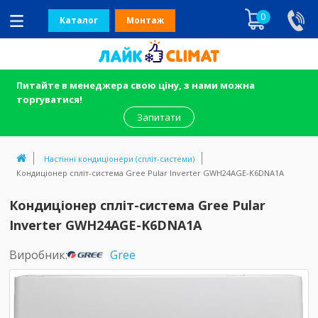
0
Каталог
Монтаж
Питайте в менеджера свою ціну, з нами можна
торгуватися!
Запитати
Настінні кондиціонери (спліт-системи)
Кондиціонер спліт-система Gree Pular Inverter GWH24AGE-K6DNA1A
Кондиціонер спліт-система Gree Pular
Inverter GWH24AGE-K6DNA1A
Виробник:
Gree