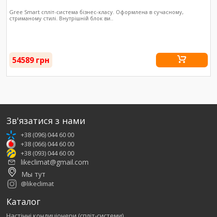
Gree Smart спліт-система бізнес-класу. Оформлена в сучасному,
стриманому стилі. Внутрішній блок ви..
54589 грн
Зв'язатися з нами
+38 (096) 044 60 00
+38 (066) 044 60 00
+38 (093) 044 60 00
likeclimat@gmail.com
Мы тут
@likeclimat
Каталог
Настінні кондиціонери (спліт-системи)