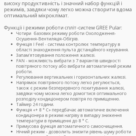
високу продуктивність і значний набор функцій і
режимів, завдяки чому легко можна створити вдома
оптимальний мікроклімат.
Функції і режими роботи спліт-систем GREE Pular:
Чотири базових режиму роботи Охолодження-
Осушення-Вентиляція-Обігрів.
Функція I Feel - система контролює температуру в
області знаходження пульта дістанційного керування.
Запам'ятовування положення жалюзі.
FAN - можливість вибрати з 7 варіантів швидкості
повітряного потоку або вибрати автоматичний режим
роботи.
Регулювання вертикальних і горизонтальних жалюзі.
Напрямок повітряного потоку легко регулюється,
також є режим безперервного похитування жалюзі,
завдяки чому можна легко домогтися оптимального
розподілу кондиціонером повітря по приміщенню.
Таймер 24 години.
Функція «+ 8 ° С» передбачає автоматичне включення
кондиціонера в режимі нагріву в випадку зниження
температури в приміщенні до 8 ° C.
Примусова функція автоматичного самоочищення.
Нічний режим - дозволить знизити рівень шуму роботи