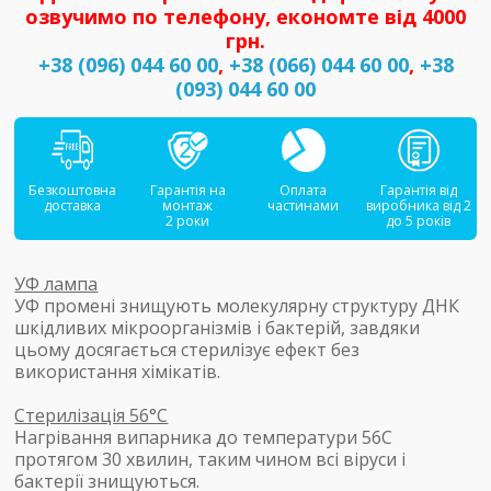
озвучимо по телефону, економте від 4000
грн.
+38 (096) 044 60 00
,
+38 (066) 044 60 00
,
+38
(093) 044 60 00
Безкоштовна
Гарантія на
Оплата
Гарантія від
доставка
монтаж
частинами
виробника від 2
2 роки
до 5 років
УФ лампа
УФ промені знищують молекулярну структуру ДНК
шкідливих мікроорганізмів і бактерій, завдяки
цьому досягається стерилізує ефект без
використання хімікатів.
Стерилізація 56°С
Нагрівання випарника до температури 56С
протягом 30 хвилин, таким чином всі віруси і
бактерії знищуються.