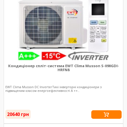
Кондиціонер спліт-система EWT Clima Musson S-090GDI-
HRFN8
EWT Clima Musson DC InverterТихі інверторні кондиціонери з
підвищеним класом енергоефективності А ++..
20640 грн