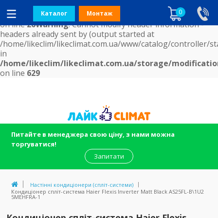
Notice
: getimagesize(): Read error! in
0
/home/likeclim/likeclimat.com.ua/www/catalog/mode
Каталог
Монтаж
on line
20
Warning
: Cannot modify header information -
headers already sent by (output started at
/home/likeclim/likeclimat.com.ua/www/catalog/controller/st
in
/home/likeclim/likeclimat.com.ua/storage/modificatio
on line
629
Питайте в менеджера свою ціну, з нами можна
торгуватися!
Запитати
Настінні кондиціонери (спліт-системи)
Кондиціонер спліт-система Haier Flexis Inverter Matt Black AS25FL-B\1U2
5MEHFRA-1
Кондиціонер спліт-система Haier Flexis