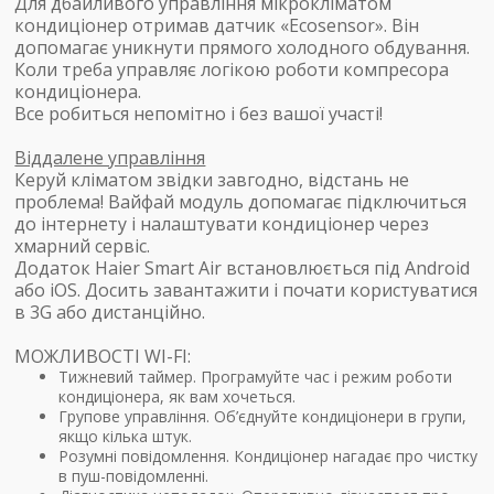
Для дбайливого управління мікрокліматом
кондиціонер отримав датчик «Ecosensor». Він
допомагає уникнути прямого холодного обдування.
Коли треба управляє логікою роботи компресора
кондиціонера.
Все робиться непомітно і без вашої участі!
Віддалене управління
Керуй кліматом звідки завгодно, відстань не
проблема! Вайфай модуль допомагає підключиться
до інтернету і налаштувати кондиціонер через
хмарний сервіс.
Додаток Haier Smart Air встановлюється під Android
або iOS. Досить завантажити і почати користуватися
в 3G або дистанційно.
МОЖЛИВОСТІ WI-FI:
Тижневий таймер. Програмуйте час і режим роботи
кондиціонера, як вам хочеться.
Групове управління. Об’єднуйте кондиціонери в групи,
якщо кілька штук.
Розумні повідомлення. Кондиціонер нагадає про чистку
в пуш-повідомленні.