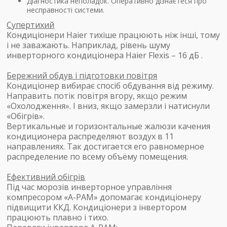
Діагностика неполадок. Оперативно дізнаєтеся про
несправності системи.
Супертихий
Кондиціонери Haier тихіше працюють ніж інші, тому
і не заважають. Наприклад, рівень шуму
инверторного кондиціонера Haier Flexis – 16 дБ .
Бережний обдув і підготовки повітря
Кондиціонер вибирає спосіб обдування від режиму.
Направить потік повітря вгору, якщо режим
«Охолодження». І вниз, якщо замерзли і натиснули
«Обігрів».
Вертикальные и горизонтальные жалюзи качения
кондиционера распределяют воздух в 11
направлениях. Так достигается его равномерное
распределение по всему объёму помещения.
Ефективний обігрів
Під час морозів инверторное управління
компресором «A-PAM» допомагає кондиціонеру
підвищити ККД. Кондиціонери з інвертором
працюють плавно і тихо.